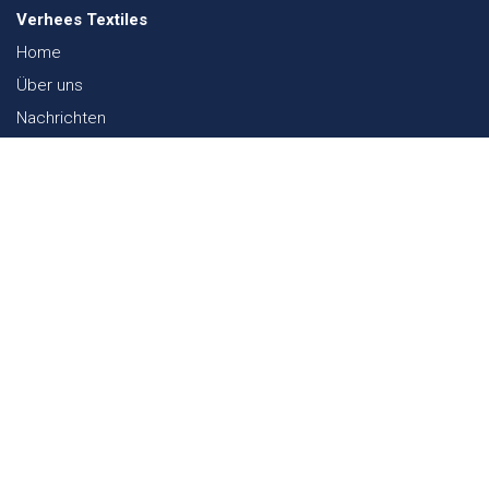
Verhees Textiles
Home
Über uns
Nachrichten
Lookbook
Textil und Nachhaltigkeit
Messen
Kontakt
Webshop
FAQ
Sitemap
Kontakt
Paalgravenlaan 10
5342 LR
Oss