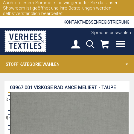
Auch in diesem Sommer sind wir gerne für Sie da. Unser
Showroom ist geöffnet und Ihre Bestellungen werden
selbstverständlich bearbeitet.
KONTAKT
MESSEN
REGISTRIERUNG
Sprache auswählen
STOFF KATEGORIE WÄHLEN
03967.001
VISKOSE RADIANCE MELIERT - TAUPE
31
30
29
28
27
26
25
24
23
22