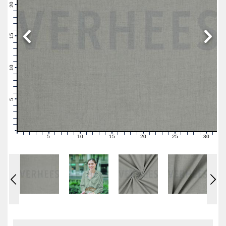
21
20
19
18
17
16
15
14
13
12
11
10
9
8
7
6
5
4
3
2
1
0
5
10
15
20
25
30
0
1
2
3
4
6
7
8
9
11
12
13
14
16
17
18
19
21
22
23
24
26
27
28
29
31