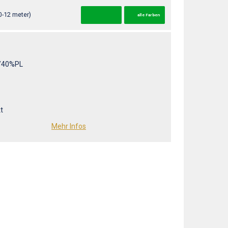
0-12 meter)
alle Farben
/40%PL
t
Mehr Infos