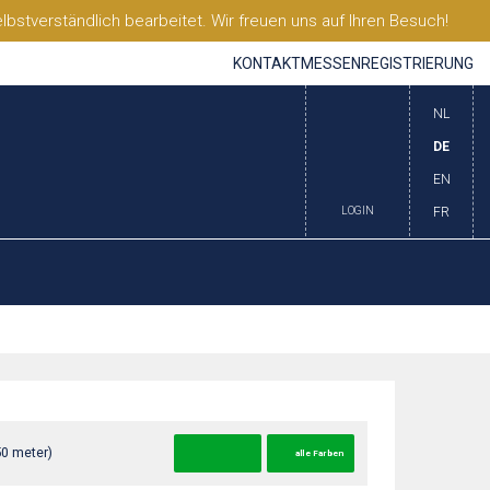
stverständlich bearbeitet. Wir freuen uns auf Ihren Besuch!
KONTAKT
MESSEN
REGISTRIERUNG
NL
DE
EN
LOGIN
FR
50 meter)
alle Farben