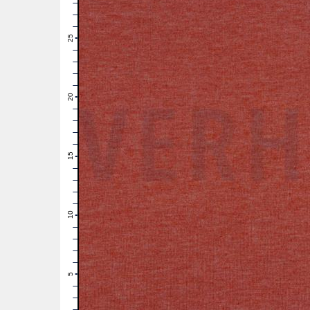
28
27
26
25
24
23
22
21
20
19
18
17
16
15
14
13
12
11
10
9
8
7
6
5
4
3
2