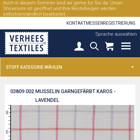
Auch in diesem Sommer sind wir gerne für Sie da. Unser
Showroom ist geöffnet und Ihre Bestellungen werden
selbstverständlich bearbeitet.
KONTAKT
MESSEN
REGISTRIERUNG
Sprache auswählen
STOFF KATEGORIE WÄHLEN
03809.002
MUSSELIN GARNGEFÄRBT KAROS -
LAVENDEL
31
30
29
28
27
26
25
24