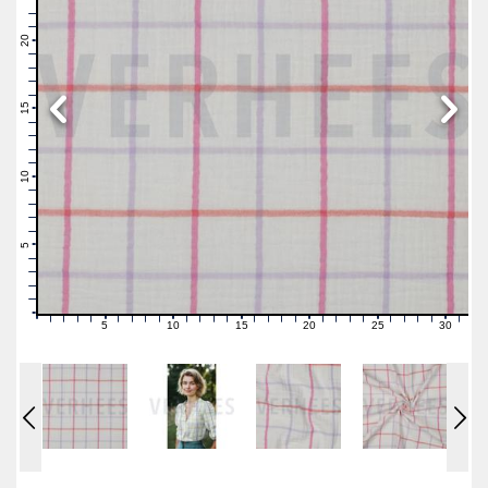
23
22
21
20
19
18
17
16
15
14
13
12
11
10
9
8
7
6
5
4
3
2
1
0
5
10
15
20
25
30
0
1
2
3
4
6
7
8
9
11
12
13
14
16
17
18
19
21
22
23
24
26
27
28
29
31