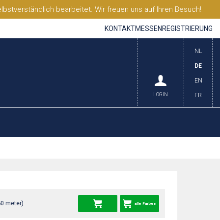
stverständlich bearbeitet. Wir freuen uns auf Ihren Besuch!
KONTAKT
MESSEN
REGISTRIERUNG
NL
DE
EN
LOGIN
FR
50 meter)
alle Farben