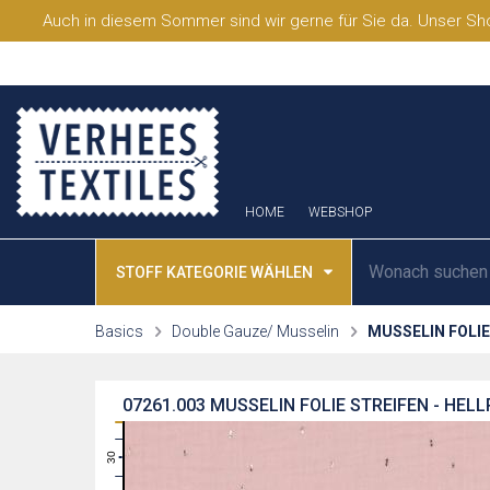
Auch in diesem Sommer sind wir gerne für Sie da. Unser Sho
HOME
WEBSHOP
STOFF KATEGORIE WÄHLEN
Basics
Double Gauze/ Musselin
MUSSELIN FOLIE
07261.003
MUSSELIN FOLIE STREIFEN - HEL
31
30
29