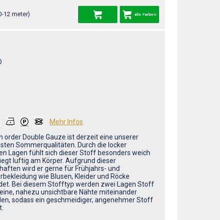
0-12 meter)
alle Farben
O
Mehr Infos
n order Double Gauze ist derzeit eine unserer
esten Sommerqualitäten. Durch die locker
n Lagen fühlt sich dieser Stoff besonders weich
iegt luftig am Körper. Aufgrund dieser
haften wird er gerne für Frühjahrs- und
ekleidung wie Blusen, Kleider und Röcke
et. Bei diesem Stofftyp werden zwei Lagen Stoff
leine, nahezu unsichtbare Nähte miteinander
en, sodass ein geschmeidiger, angenehmer Stoff
t.