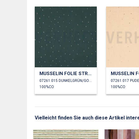
MUSSELIN FOLIE STREIFEN
07261.015 DUNKELGRÜN/GOLD
07261.017 PUD
100%CO
100%CO
Vielleicht finden Sie auch diese Artikel int
T GLITZER