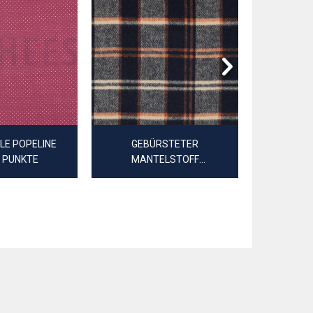
E POPELINE
GEBÜRSTETER
MUSSELIN 
E PUNKTE
MANTELSTOFF
GARNGEFÄRBT KAROS