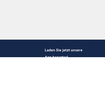
Laden Sie jetzt unsere
App herunter!
1 412 647 347
es@verheestextiles.com
Folgen Sie uns in den
sozialen Medien!