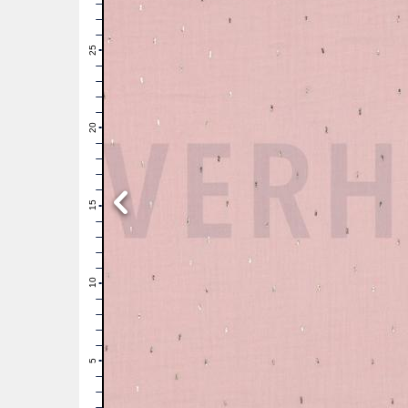
28
27
26
25
24
23
22
21
20
19
18
17
16
15
14
13
12
11
10
9
8
7
6
5
4
3
2