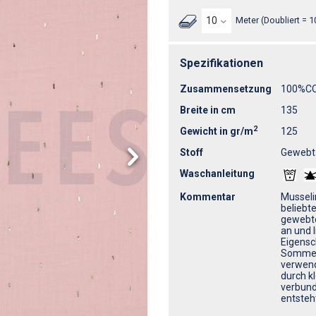
Meter (Doubliert = 1
Spezifikationen
Zusammensetzung
100%C
Breite in cm
135
2
Gewicht in gr/m
125
Stoff
Gewebt
Waschanleitung
Kommentar
Musseli
beliebt
gewebte
an und l
Eigensc
Sommerb
verwend
durch k
verbund
entsteh