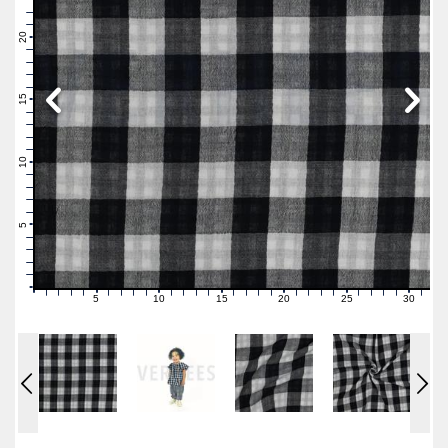
23
22
21
20
19
18
17
16
15
14
13
12
11
10
9
8
7
6
5
4
3
2
1
0
5
10
15
20
25
30
0
1
2
3
4
6
7
8
9
11
12
13
14
16
17
18
19
21
22
23
24
26
27
28
29
31