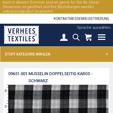
Auch in diesem Sommer sind wir gerne für Sie da. Unser
Showroom ist geöffnet und Ihre Bestellungen werden
selbstverständlich bearbeitet.
KONTAKT
MESSEN
REGISTRIERUNG
Sprache auswählen
STOFF KATEGORIE WÄHLEN
09651.001
MUSSELIN DOPPELSEITIG KAROS -
SCHWARZ
31
30
29
28
27
26
25
24