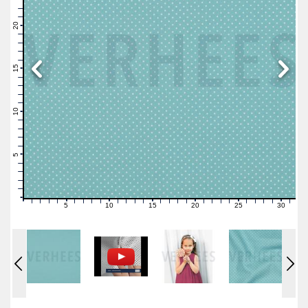
23
22
21
20
19
18
17
16
15
14
13
12
11
10
9
8
7
6
5
4
3
2
1
0
5
10
15
20
25
30
0
1
2
3
4
6
7
8
9
11
12
13
14
16
17
18
19
21
22
23
24
26
27
28
29
31