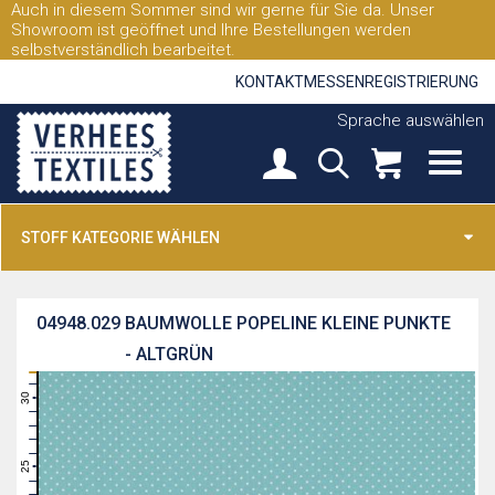
Auch in diesem Sommer sind wir gerne für Sie da. Unser
Showroom ist geöffnet und Ihre Bestellungen werden
selbstverständlich bearbeitet.
KONTAKT
MESSEN
REGISTRIERUNG
Sprache auswählen
STOFF KATEGORIE WÄHLEN
04948.029
BAUMWOLLE POPELINE KLEINE PUNKTE
- ALTGRÜN
31
30
29
28
27
26
25
24