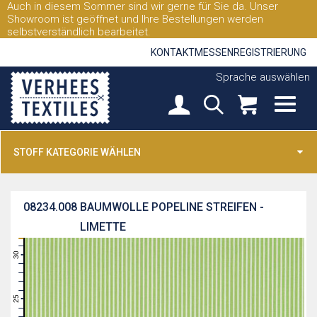
Auch in diesem Sommer sind wir gerne für Sie da. Unser
Showroom ist geöffnet und Ihre Bestellungen werden
selbstverständlich bearbeitet.
KONTAKT
MESSEN
REGISTRIERUNG
Sprache auswählen
STOFF KATEGORIE WÄHLEN
08234.008
BAUMWOLLE POPELINE STREIFEN -
LIMETTE
31
30
29
28
27
26
25
24