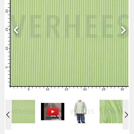
23
22
21
20
19
18
17
16
15
14
13
12
11
10
9
8
7
6
5
4
3
2
1
0
5
10
15
20
25
30
0
1
2
3
4
6
7
8
9
11
12
13
14
16
17
18
19
21
22
23
24
26
27
28
29
31