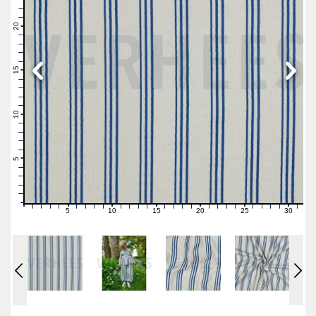
23
22
21
20
19
18
17
16
15
14
13
12
11
10
9
8
7
6
5
4
3
2
1
0
5
10
15
20
25
30
0
1
2
3
4
6
7
8
9
11
12
13
14
16
17
18
19
21
22
23
24
26
27
28
29
31