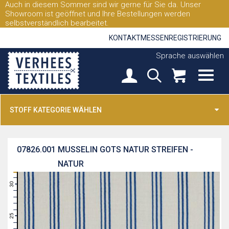
Auch in diesem Sommer sind wir gerne für Sie da. Unser
Showroom ist geöffnet und Ihre Bestellungen werden
selbstverständlich bearbeitet.
KONTAKT
MESSEN
REGISTRIERUNG
Sprache auswählen
STOFF KATEGORIE WÄHLEN
07826.001
MUSSELIN GOTS NATUR STREIFEN -
NATUR
31
30
29
28
27
26
25
24