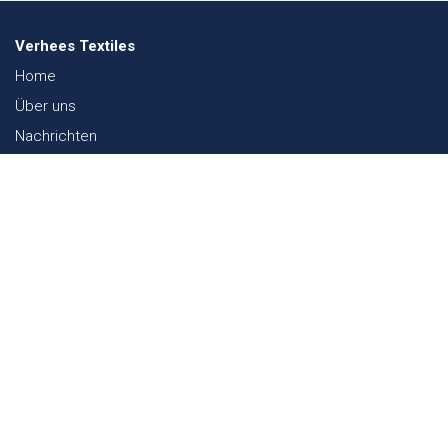
Verhees Textiles
Home
Über uns
Nachrichten
Lookbook
Textil und Nachhaltigkeit
Messen
Kontakt
Webshop
FAQ
Sitemap
Kontakt
Paalgravenlaan 10