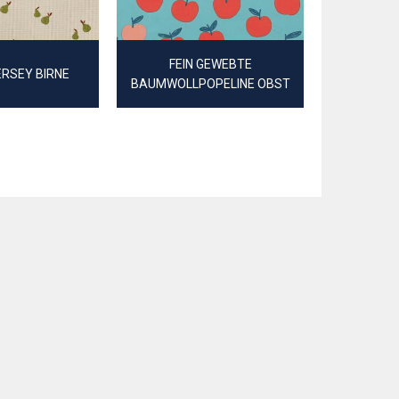
FEIN GEWEBTE
RSEY BIRNE
CANVAS D
BAUMWOLLPOPELINE OBST