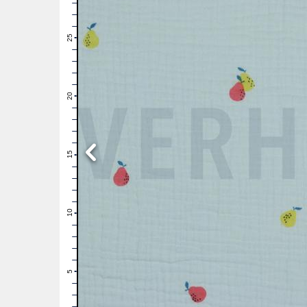
28
27
26
25
24
23
22
21
20
19
18
17
16
15
14
13
12
11
10
9
8
7
6
5
4
3
2