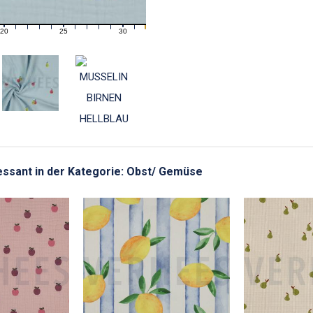
20
25
30
21
22
23
24
26
27
28
29
31
eressant in der Kategorie: Obst/ Gemüse