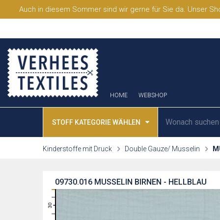
Auch in diesem Sommer sind wir gerne für Sie da. Unser Sho
HOME
WEBSHOP
STOFF KATEGORIE WÄHLEN
Kinderstoffe mit Druck
Double Gauze/ Musselin
M
09730.016
MUSSELIN BIRNEN - HELLBLAU
31
30
29