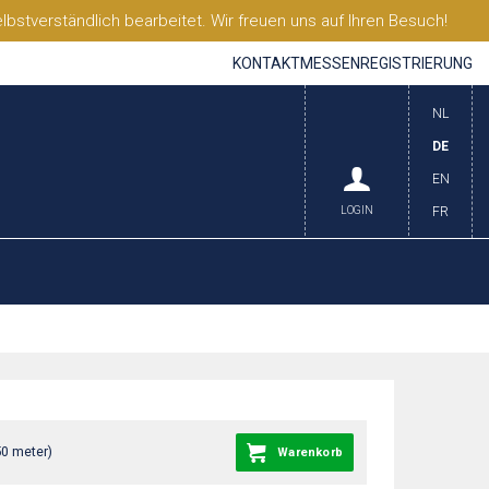
stverständlich bearbeitet. Wir freuen uns auf Ihren Besuch!
KONTAKT
MESSEN
REGISTRIERUNG
NL
DE
EN
LOGIN
FR
50 meter)
Warenkorb