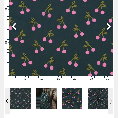
23
22
21
20
19
18
17
16
15
14
13
12
11
10
9
8
7
6
5
4
3
2
1
0
5
10
15
20
25
30
0
1
2
3
4
6
7
8
9
11
12
13
14
16
17
18
19
21
22
23
24
26
27
28
29
31