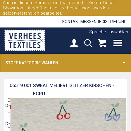
Auch in diesem Sommer sind wir gerne für Sie da. Unser
Showroom ist geöffnet und Ihre Bestellungen werden
selbstverständlich bearbeitet.
KONTAKT
MESSEN
REGISTRIERUNG
Sprache auswählen
STOFF KATEGORIE WÄHLEN
06519.001
SWEAT MELIERT GLITZER KIRSCHEN -
ECRU
31
30
29
28
27
26
25
24