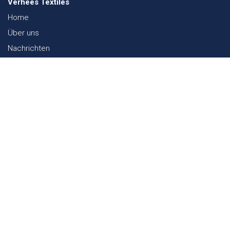
Verhees Textiles
Home
Über uns
Nachrichten
Lookbook
Textil und Nachhaltigkeit
Messen
Kontakt
Webshop
FAQ
Sitemap
Kontakt
Paalgravenlaan 10
5342 LR
Oss
The Netherlands