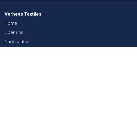
Verhees Textiles
Home
Über uns
Nachrichten
Lookbook
Textil und Nachhaltigkeit
Messen
Kontakt
Webshop
FAQ
Sitemap
Kontakt
Paalgravenlaan 10