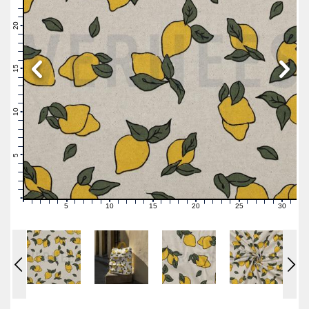
23
22
21
20
19
18
17
16
15
14
13
12
11
10
9
8
7
6
5
4
3
2
1
0
5
10
15
20
25
30
0
1
2
3
4
6
7
8
9
11
12
13
14
16
17
18
19
21
22
23
24
26
27
28
29
31