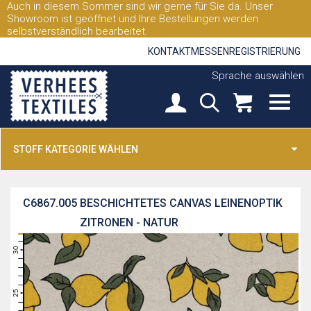
Auch in diesem Sommer sind wir gerne für Sie da. Unser
Showroom ist geöffnet und Ihre Bestellungen werden
selbstverständlich bearbeitet.
KONTAKT
MESSEN
REGISTRIERUNG
Sprache auswählen
STOFF KATEGORIE WÄHLEN
C6867.005
BESCHICHTETES CANVAS LEINENOPTIK
ZITRONEN - NATUR
31
30
29
28
27
26
25
24