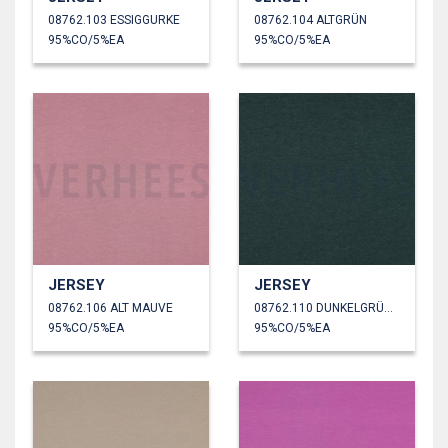
08762.103 ESSIGGURKE
08762.104 ALTGRÜN
95%CO/5%EA
95%CO/5%EA
JERSEY
JERSEY
08762.106 ALT MAUVE
08762.110 DUNKELGRÜN MELIERT
95%CO/5%EA
95%CO/5%EA