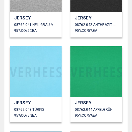
JERSEY
JERSEY
08762.041 HELLGRAU MELIERT
08762.042 ANTHRAZIT MELIERT
95%CO/5%EA
95%CO/5%EA
JERSEY
JERSEY
08762.043 TÜRKIS
08762.044 APFELGRÜN
95%CO/5%EA
95%CO/5%EA