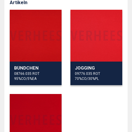
Artikeln
BÜNDCHEN
JOGGING
08766.035 ROT
09776.035 ROT
95%CO/5%EA
70%CO/30%PL