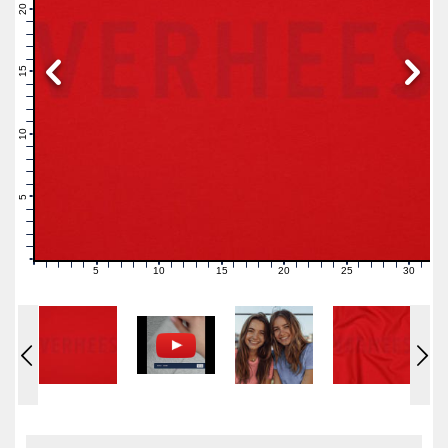
21
20
19
18
17
16
15
14
13
12
11
10
9
8
7
6
5
4
3
2
1
0
5
10
15
20
25
30
0
1
2
3
4
6
7
8
9
11
12
13
14
16
17
18
19
21
22
23
24
26
27
28
29
31