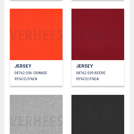
JERSEY
JERSEY
08762.036 ORANGE
08762.039 BEERE
95%CO/5%EA
95%CO/5%EA