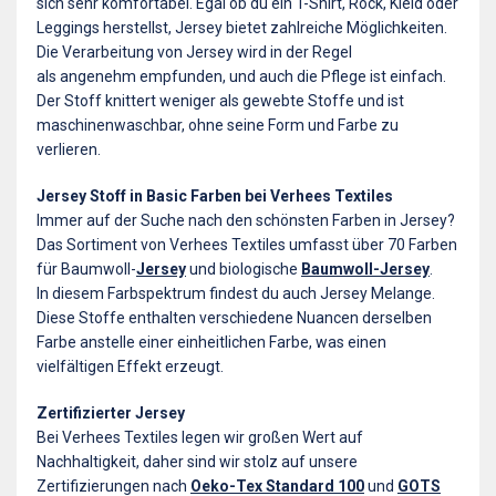
sich sehr komfortabel. Egal ob du ein T-Shirt, Rock, Kleid oder
Leggings herstellst, Jersey bietet zahlreiche Möglichkeiten.
Die Verarbeitung von Jersey wird in der Regel
als angenehm empfunden, und auch die Pflege ist einfach.
Der Stoff knittert weniger als gewebte Stoffe und ist
maschinenwaschbar, ohne seine Form und Farbe zu
verlieren.
Jersey Stoff in Basic Farben bei Verhees Textiles
Immer auf der Suche nach den schönsten Farben in Jersey?
Das Sortiment von Verhees Textiles umfasst über 70 Farben
für Baumwoll-
Jersey
und biologische
Baumwoll-Jersey
.
In diesem Farbspektrum findest du auch Jersey Melange.
Diese Stoffe enthalten verschiedene Nuancen derselben
Farbe anstelle einer einheitlichen Farbe, was einen
vielfältigen Effekt erzeugt.
Zertifizierter Jersey
Bei Verhees Textiles legen wir großen Wert auf
Nachhaltigkeit, daher sind wir stolz auf unsere
Zertifizierungen nach
Oeko-Tex Standard 100
und
GOTS