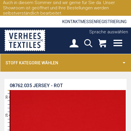
Auch in diesem Sommer sind wir gerne für Sie da. Unser
Showroom ist geöffnet und Ihre Bestellungen werden
selbstverständlich bearbeitet.
KONTAKT
MESSEN
REGISTRIERUNG
Sprache auswählen
STOFF KATEGORIE WÄHLEN
08762.035
JERSEY - ROT
31
30
29
28
27
26
25
24
23
22