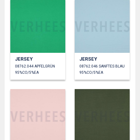
JERSEY
JERSEY
08762.044 APFELGRÜN
08762.046 SANFTES BLAU
95%CO/5%EA
95%CO/5%EA