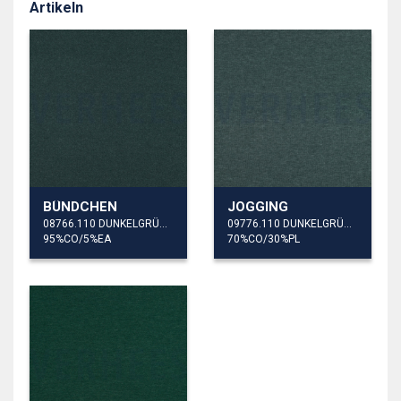
Artikeln
BÜNDCHEN
JOGGING
08766.110 DUNKELGRÜN MELIERT
09776.110 DUNKELGRÜN MELIERT
95%CO/5%EA
70%CO/30%PL