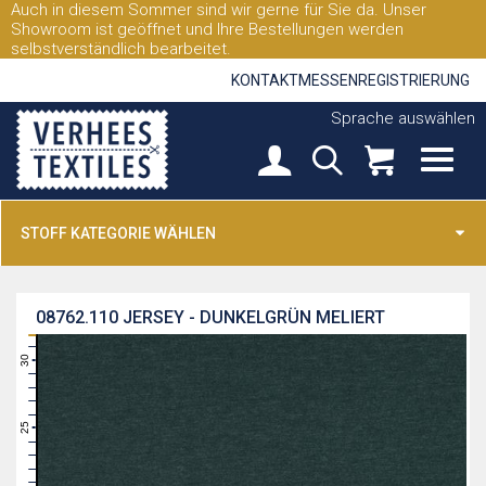
Auch in diesem Sommer sind wir gerne für Sie da. Unser
Showroom ist geöffnet und Ihre Bestellungen werden
selbstverständlich bearbeitet.
KONTAKT
MESSEN
REGISTRIERUNG
Sprache auswählen
STOFF KATEGORIE WÄHLEN
08762.110
JERSEY - DUNKELGRÜN MELIERT
31
30
29
28
27
26
25
24
23
22