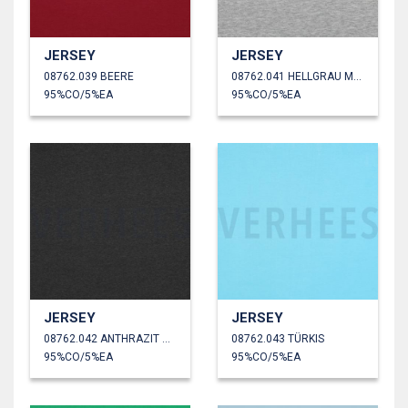
JERSEY
JERSEY
08762.039 BEERE
08762.041 HELLGRAU MELIERT
95%CO/5%EA
95%CO/5%EA
JERSEY
JERSEY
08762.042 ANTHRAZIT MELIERT
08762.043 TÜRKIS
95%CO/5%EA
95%CO/5%EA