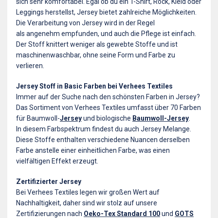
sich sehr komfortabel. Egal ob du ein T-Shirt, Rock, Kleid oder
Leggings herstellst, Jersey bietet zahlreiche Möglichkeiten.
Die Verarbeitung von Jersey wird in der Regel
als angenehm empfunden, und auch die Pflege ist einfach.
Der Stoff knittert weniger als gewebte Stoffe und ist
maschinenwaschbar, ohne seine Form und Farbe zu
verlieren.
Jersey Stoff in Basic Farben bei Verhees Textiles
Immer auf der Suche nach den schönsten Farben in Jersey?
Das Sortiment von Verhees Textiles umfasst über 70 Farben
für Baumwoll-
Jersey
und biologische
Baumwoll-Jersey
.
In diesem Farbspektrum findest du auch Jersey Melange.
Diese Stoffe enthalten verschiedene Nuancen derselben
Farbe anstelle einer einheitlichen Farbe, was einen
vielfältigen Effekt erzeugt.
Zertifizierter Jersey
Bei Verhees Textiles legen wir großen Wert auf
Nachhaltigkeit, daher sind wir stolz auf unsere
Zertifizierungen nach
Oeko-Tex Standard 100
und
GOTS