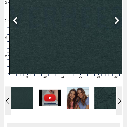
21
20
19
18
17
16
15
14
13
12
11
10
9
8
7
6
5
4
3
2
1
0
5
10
15
20
25
30
0
1
2
3
4
6
7
8
9
11
12
13
14
16
17
18
19
21
22
23
24
26
27
28
29
31