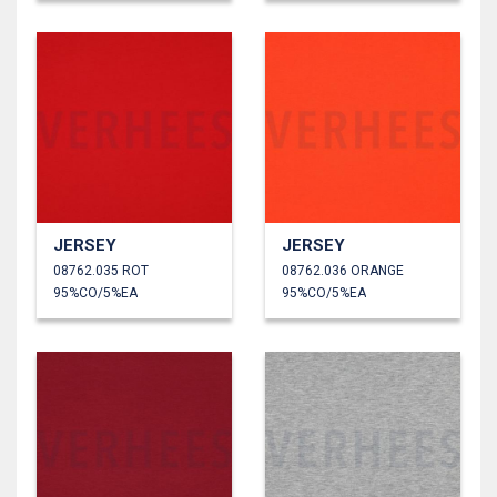
JERSEY
JERSEY
08762.035 ROT
08762.036 ORANGE
95%CO/5%EA
95%CO/5%EA