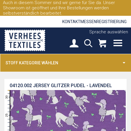
Auch in diesem Sommer sind wir gerne für Sie da. Unser
Showroom ist geöffnet und Ihre Bestellungen werden
selbstverständlich bearbeitet.
KONTAKT
MESSEN
REGISTRIERUNG
Sprache auswählen
STOFF KATEGORIE WÄHLEN
04120.002
JERSEY GLITZER PUDEL - LAVENDEL
31
30
29
28
27
26
25
24
23
22