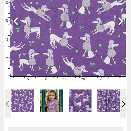
21
20
19
18
17
16
15
14
13
12
11
10
9
8
7
6
5
4
3
2
1
0
5
10
15
20
25
30
0
1
2
3
4
6
7
8
9
11
12
13
14
16
17
18
19
21
22
23
24
26
27
28
29
31