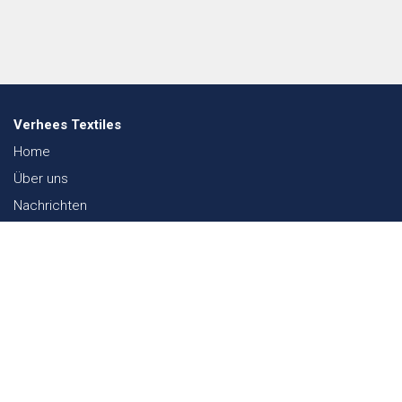
Verhees Textiles
Home
Über uns
Nachrichten
Lookbook
Textil und Nachhaltigkeit
Messen
Kontakt
Webshop
FAQ
Sitemap