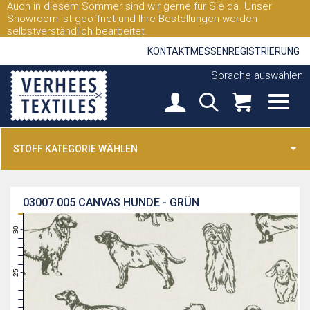
Auch in diesem Sommer sind wir gerne für Sie da. Unser
Showroom ist geöffnet und Ihre Bestellungen werden
selbstverständlich bearbeitet.
KONTAKT
MESSEN
REGISTRIERUNG
Sprache auswählen
STOFF KATEGORIE WÄHLEN
03007.005
CANVAS HUNDE - GRÜN
31
30
29
28
27
26
25
24
23
22