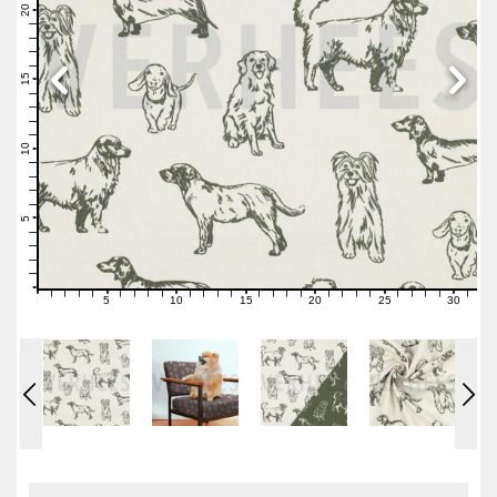
21
20
19
18
17
16
15
14
13
12
11
10
9
8
7
6
5
4
3
2
1
0
5
10
15
20
25
30
0
1
2
3
4
6
7
8
9
11
12
13
14
16
17
18
19
21
22
23
24
26
27
28
29
31