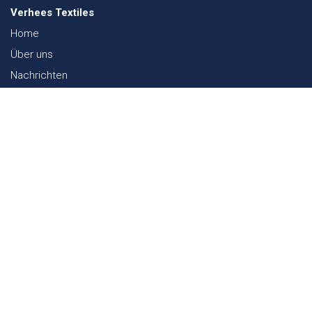
Verhees Textiles
Home
Über uns
Nachrichten
Lookbook
Textil und Nachhaltigkeit
Messen
Kontakt
Webshop
FAQ
Sitemap
Kontakt
Paalgravenlaan 10
5342 LR
Oss