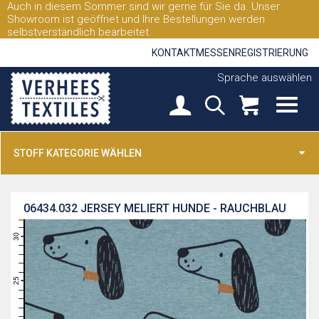
Auch in diesem Sommer sind wir gerne für Sie da. Unser
Showroom ist geöffnet und Ihre Bestellungen werden
selbstverständlich bearbeitet.
KONTAKT
MESSEN
REGISTRIERUNG
Sprache auswählen
STOFF KATEGORIE WÄHLEN
06434.032
JERSEY MELIERT HUNDE - RAUCHBLAU
31
30
29
28
27
26
25
24
23
22