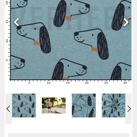
21
20
19
18
17
16
15
14
13
12
11
10
9
8
7
6
5
4
3
2
1
0
5
10
15
20
25
30
0
1
2
3
4
6
7
8
9
11
12
13
14
16
17
18
19
21
22
23
24
26
27
28
29
31