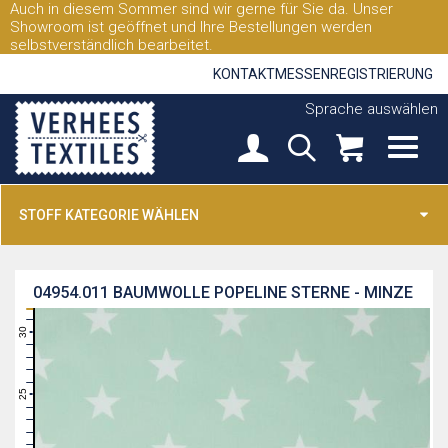
Auch in diesem Sommer sind wir gerne für Sie da. Unser
Showroom ist geöffnet und Ihre Bestellungen werden
selbstverständlich bearbeitet.
KONTAKT
MESSEN
REGISTRIERUNG
Sprache auswählen
STOFF KATEGORIE WÄHLEN
04954.011
BAUMWOLLE POPELINE STERNE - MINZE
31
30
29
28
27
26
25
24
23
22