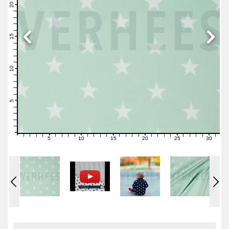
21
20
19
18
17
16
15
14
13
12
11
10
9
8
7
6
5
4
3
2
1
0
5
10
15
20
25
30
0
1
2
3
4
6
7
8
9
11
12
13
14
16
17
18
19
21
22
23
24
26
27
28
29
31