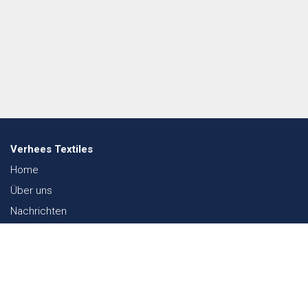
Verhees Textiles
Home
Über uns
Nachrichten
Lookbook
Textil und Nachhaltigkeit
Messen
Kontakt