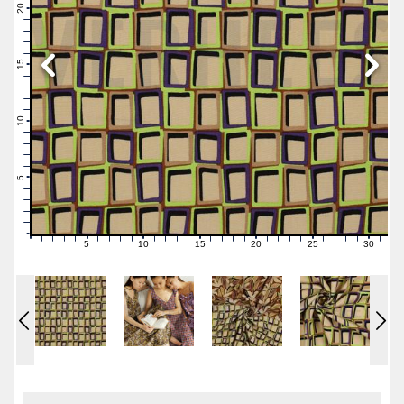
21
20
19
18
17
16
15
14
13
12
11
10
9
8
7
6
5
4
3
2
1
0
5
10
15
20
25
30
0
1
2
3
4
6
7
8
9
11
12
13
14
16
17
18
19
21
22
23
24
26
27
28
29
31