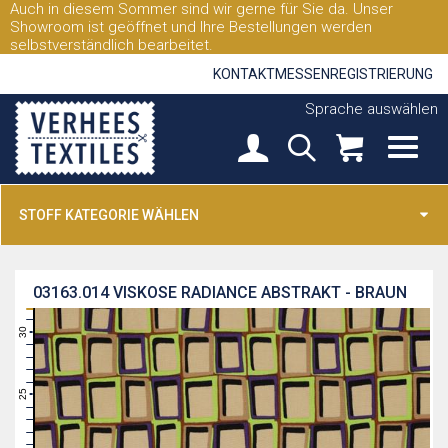
Auch in diesem Sommer sind wir gerne für Sie da. Unser
Showroom ist geöffnet und Ihre Bestellungen werden
selbstverständlich bearbeitet.
KONTAKT
MESSEN
REGISTRIERUNG
Sprache auswählen
STOFF KATEGORIE WÄHLEN
03163.014
VISKOSE RADIANCE ABSTRAKT - BRAUN
31
30
29
28
27
26
25
24
23
22