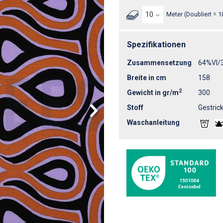
Meter (Doubliert = 1
Spezifikationen
Zusammensetzung
64%VI/
Breite in cm
158
2
Gewicht in gr/m
300
Stoff
Gestrick
Waschanleitung