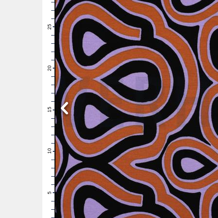
28
27
26
25
24
23
22
21
20
19
18
17
16
15
14
13
12
11
10
9
8
7
6
5
4
3
2