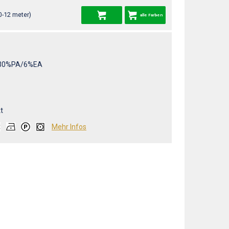
0-12 meter)
alle Farben
30%PA/6%EA
t
Mehr Infos