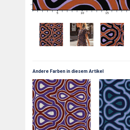
1
0
0
5
10
15
1
2
3
4
6
7
8
9
11
12
13
14
16
17
18
19
Andere Farben in diesem Artikel