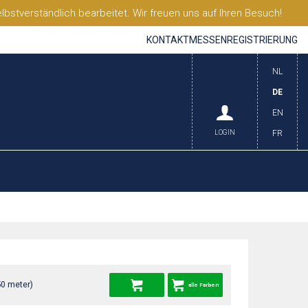
stverständlich bearbeitet. Wir freuen uns auf Ihren Besuch!
KONTAKT
MESSEN
REGISTRIERUNG
NL
DE
EN
LOGIN
FR
50 meter)
alle Farben