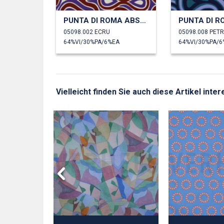
PUNTA DI ROMA ABSTRACT
05098.002 ECRU
05098.008 PET
64%VI/30%PA/6%EA
64%VI/30%PA/6
Vielleicht finden Sie auch diese Artikel in
COVERO™
ACT