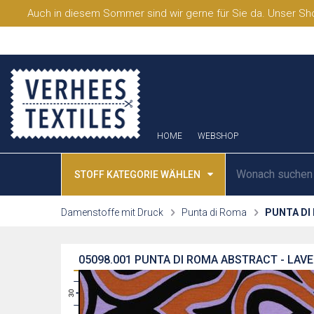
Auch in diesem Sommer sind wir gerne für Sie da. Unser Sho
HOME
WEBSHOP
STOFF KATEGORIE WÄHLEN
Damenstoffe mit Druck
Punta di Roma
PUNTA DI
05098.001
PUNTA DI ROMA ABSTRACT - LAV
31
30
29