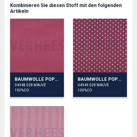
Kombinieren Sie diesen Stoff mit den folgenden
Artikeln
BAUMWOLLE POPELINE KLEINE PUNKTE
BAUMWOLLE POPELINE PUNKTE
04948.028 MAUVE
04949.028 MAUVE
100%CO
100%CO