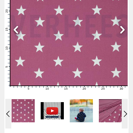
23
22
21
20
19
18
17
16
15
14
13
12
11
10
9
8
7
6
5
4
3
2
1
0
5
10
15
20
25
30
0
1
2
3
4
6
7
8
9
11
12
13
14
16
17
18
19
21
22
23
24
26
27
28
29
31