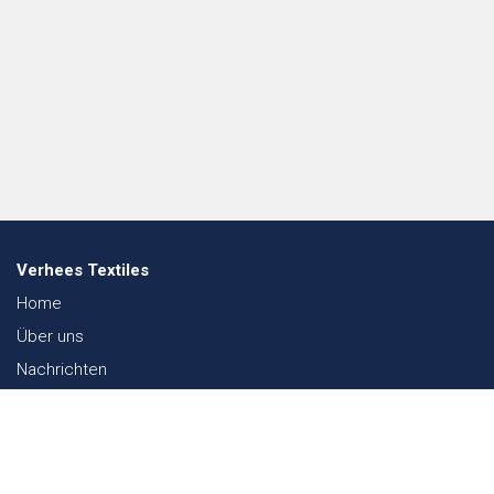
Verhees Textiles
Home
Über uns
Nachrichten
Lookbook
Textil und Nachhaltigkeit
Messen