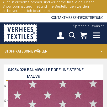
Auch in diesem Sommer sind wir gerne für Sie da. Unser
Showroom ist geöffnet und Ihre Bestellungen werden
selbstverständlich bearbeitet.
KONTAKT
MESSEN
REGISTRIERUNG
Sprache auswählen
STOFF KATEGORIE WÄHLEN
04954.028
BAUMWOLLE POPELINE STERNE -
MAUVE
31
30
29
28
27
26
25
24