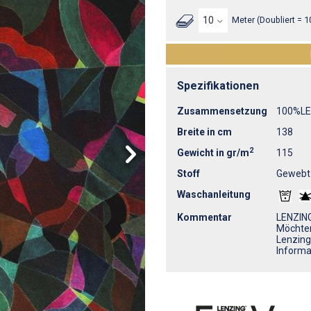
Meter (Doubliert = 1
Spezifikationen
Zusammensetzung
100%L
Breite in cm
138
2
Gewicht in gr/m
115
Stoff
Gewebt
Waschanleitung
Kommentar
LENZING
Möchten
Lenzing
Informa