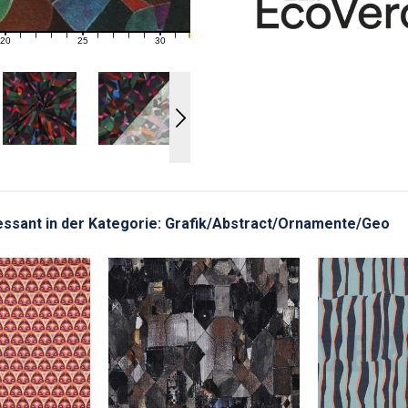
20
25
30
21
22
23
24
26
27
28
29
31
teressant in der Kategorie: Grafik/Abstract/Ornamente/Geo