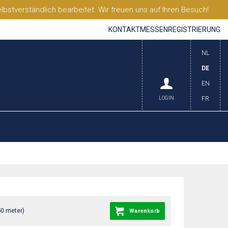
stverständlich bearbeitet. Wir freuen uns auf Ihren Besuch!
KONTAKT
MESSEN
REGISTRIERUNG
NL
DE
EN
LOGIN
FR
50 meter)
Warenkorb