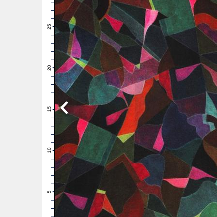
28
27
26
25
24
23
22
21
20
19
18
17
16
15
14
13
12
11
10
9
8
7
6
5
4
3
2