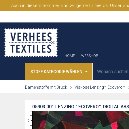
Auch in diesem Sommer sind wir gerne für Sie da. Unser Sho
HOME
WEBSHOP
STOFF KATEGORIE WÄHLEN
Damenstoffe mit Druck
Viskose Lenzing™ Ecovero™
05903.001
LENZING™ ECOVERO™ DIGITAL AB
31
30
29