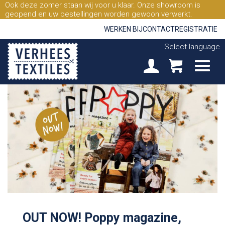
Ook deze zomer staan wij voor u klaar. Onze showroom is
geopend en uw bestellingen worden gewoon verwerkt.
WERKEN BIJ
CONTACT
REGISTRATIE
Select language
OUT NOW! Poppy magazine,