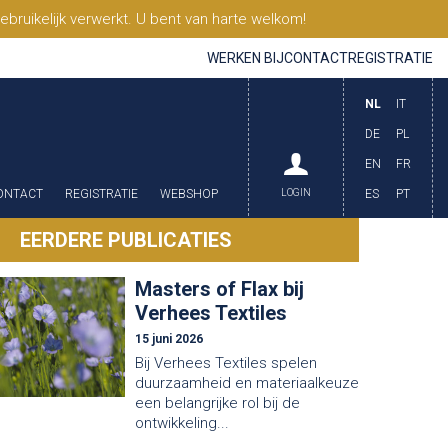
ruikelijk verwerkt. U bent van harte welkom!
WERKEN BIJ
CONTACT
REGISTRATIE
NL
IT
DE
PL
EN
FR
ONTACT
REGISTRATIE
WEBSHOP
LOGIN
ES
PT
EERDERE PUBLICATIES
Masters of Flax bij
Verhees Textiles
15 juni 2026
Bij Verhees Textiles spelen
duurzaamheid en materiaalkeuze
een belangrijke rol bij de
ontwikkeling...