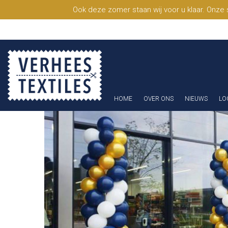
Ook deze zomer staan wij voor u klaar. Onze
HOME
OVER ONS
NIEUWS
LO