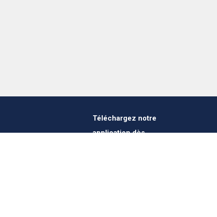
Téléchargez notre
application dès
1 412 647 347
maintenant !
es@verheestextiles.com
Suivez-nous sur les
réseaux sociaux !