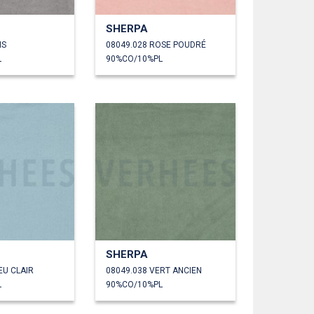
SHERPA
IS
08049.028 ROSE POUDRÉ
L
90%CO/10%PL
SHERPA
EU CLAIR
08049.038 VERT ANCIEN
L
90%CO/10%PL