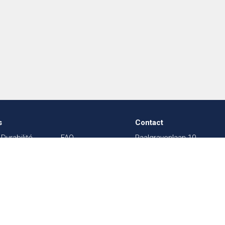
s
Contact
Durabilité
FAQ
Paalgravenlaan 10
dans le
Sitemap
5342 LR
Oss
003
Textile
The Netherlands
sal
Événements
Contact
Webshop