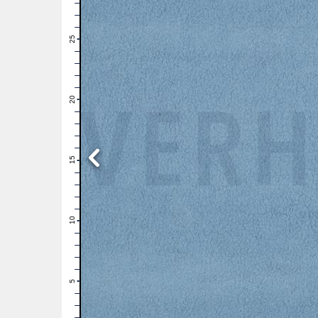
28
27
26
25
24
23
22
21
20
19
18
17
16
15
14
13
12
11
10
9
8
7
6
5
4
3
2