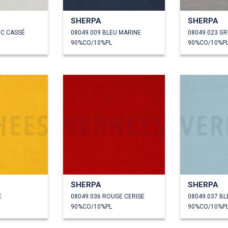
SHERPA
SHERPA
NC CASSÉ
08049.009 BLEU MARINE
08049.023 GR
90%CO/10%PL
90%CO/10%P
SHERPA
SHERPA
E
08049.036 ROUGE CERISE
08049.037 BL
90%CO/10%PL
90%CO/10%P