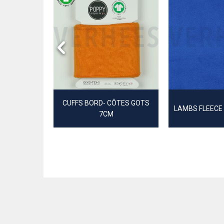
PLIN
CUFFS BORD- CÔTES GOTS
LAMBS FLEECE
7CM