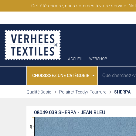
Cet été encore, nous sommes à votre service. Not
ACCUEIL
WEBSHOP
CHOISISSEZ UNE CATÉGORIE
Qualité Basic
Polaire/ Teddy/ Fourrure
SHERPA
08049.039
SHERPA - JEAN BLEU
31
30
29