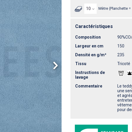
Mètre (Planchette =
Caractéristiques
Composition
90%CO
Largeur en cm
150
Densité en g/m²
235
Tissu
Tricoté
Instructions de
lavage
Commentaire
Le tedd
une sens
et agréa
entreten
vêtemen
pour des