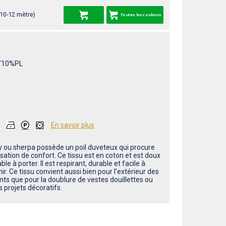
 10-12 mètre)
Toutes les couleurs
/10%PL
En savoir plus
y ou sherpa possède un poil duveteux qui procure
ation de confort. Ce tissu est en coton et est doux
ble à porter. Il est respirant, durable et facile à
ir. Ce tissu convient aussi bien pour l’extérieur des
ts que pour la doublure de vestes douillettes ou
 projets décoratifs.