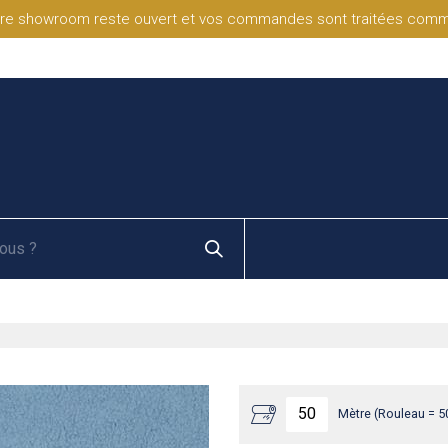
re showroom reste ouvert et vos commandes sont traitées comme d
Mètre (Rouleau = 5