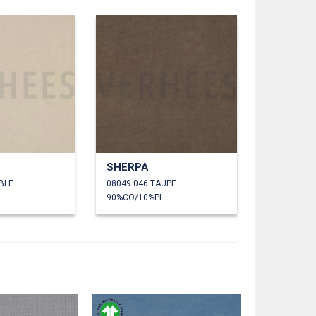
SHERPA
BLE
08049.046 TAUPE
L
90%CO/10%PL