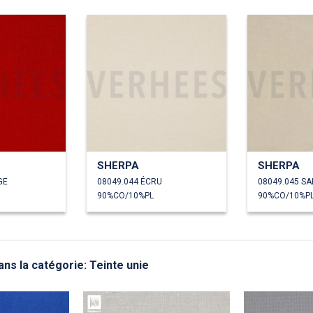
SHERPA
SHERPA
GE
08049.044 ÉCRU
08049.045 SA
90%CO/10%PL
90%CO/10%P
ns la catégorie: Teinte unie