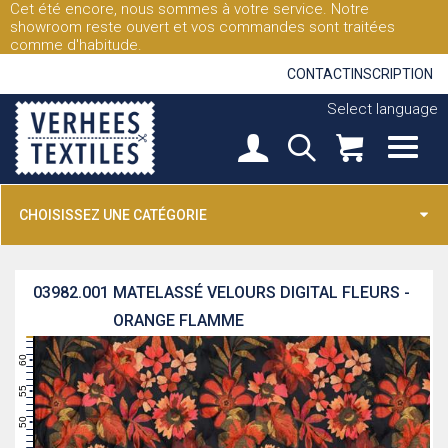
Cet été encore, nous sommes à votre service. Notre
showroom reste ouvert et vos commandes sont traitées
comme d'habitude.
CONTACT
INSCRIPTION
Select language
CHOISISSEZ UNE CATÉGORIE
03982.001
MATELASSÉ VELOURS DIGITAL FLEURS -
ORANGE FLAMME
63
62
61
60
59
58
57
56
55
54
53
52
51
50
49
48