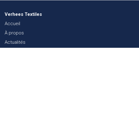
Verhees Textiles
Accueil
À propos
Actualités
Lookbook mode
Durabilité dans le Textile
Événements
Contact
Webshop
FAQ
Sitemap
Contact
Paalgravenlaan 10