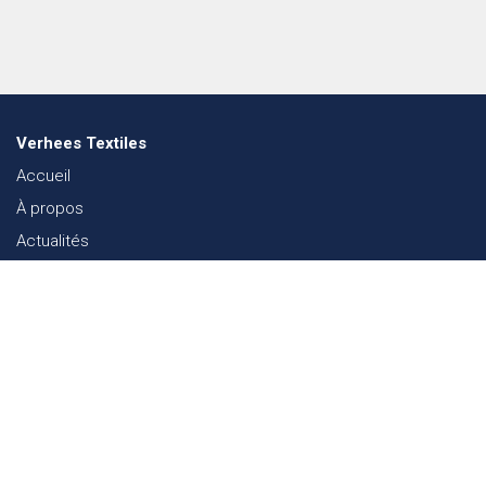
Verhees Textiles
Accueil
À propos
Actualités
Lookbook mode
Durabilité dans le Textile
Événements
Contact
Webshop
FAQ
Sitemap