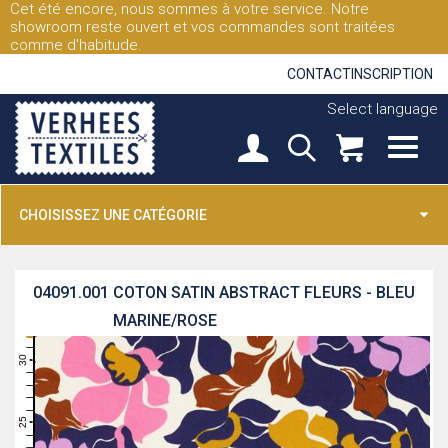
Cet été encore, nous sommes à votre service. Notre
showroom reste ouvert et vos commandes sont traitées
comme d'habitude.
CONTACT
INSCRIPTION
Select language
CHOISISSEZ UNE CATÉGORIE
04091.001
COTON SATIN ABSTRACT FLEURS - BLEU
MARINE/ROSE
31
30
29
28
27
26
25
24