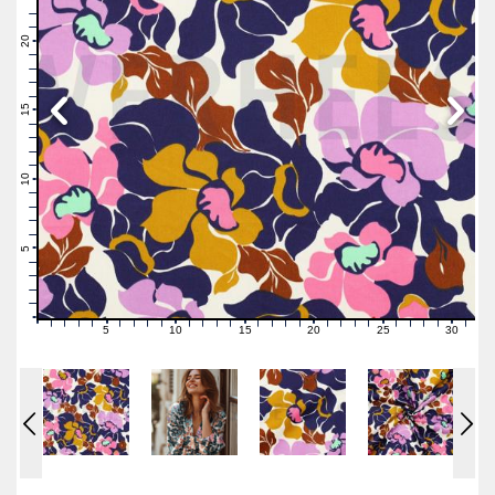
23
22
21
20
19
18
17
16
15
14
13
12
11
10
9
8
7
6
5
4
3
2
1
0
5
10
15
20
25
30
0
1
2
3
4
6
7
8
9
11
12
13
14
16
17
18
19
21
22
23
24
26
27
28
29
31