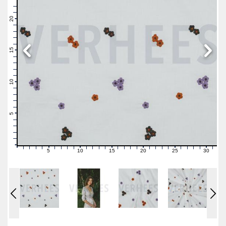
23
22
21
20
19
18
17
16
15
14
13
12
11
10
9
8
7
6
5
4
3
2
1
0
5
10
15
20
25
30
0
1
2
3
4
6
7
8
9
11
12
13
14
16
17
18
19
21
22
23
24
26
27
28
29
31