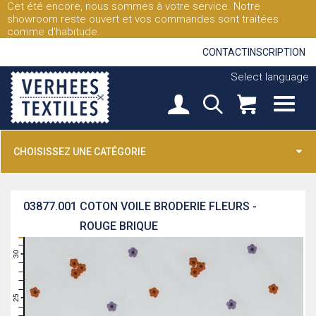
Cet été encore, nous sommes à votre service. Notre
showroom reste ouvert et vos commandes sont traitées
comme d'habitude.
CONTACT
INSCRIPTION
Select language
CHOISISSEZ UNE CATÉGORIE
03877.001
COTON VOILE BRODERIE FLEURS -
ROUGE BRIQUE
31
30
29
28
27
26
25
24