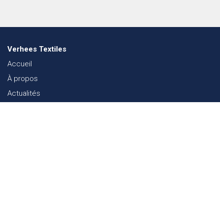
Verhees Textiles
Accueil
À propos
Actualités
Lookbook mode
Durabilité dans le Textile
Événements
Contact
Webshop
FAQ
Sitemap