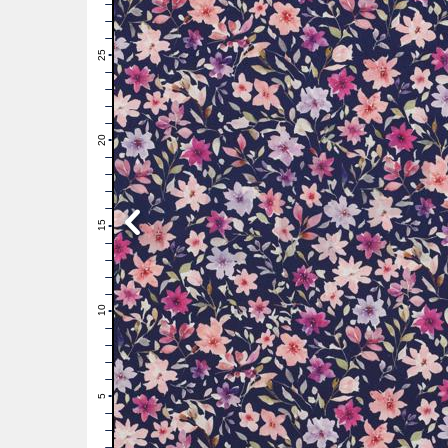
28
27
26
25
24
23
22
21
20
19
18
17
16
15
14
13
12
11
10
9
8
7
6
5
4
3
2