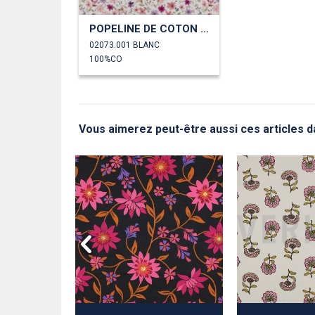
POPELINE DE COTON TISSAGE FIN DIGITAL FLEURS
02073.001 BLANC
100%CO
Vous aimerez peut-être aussi ces articles d
RO™ FLEURS