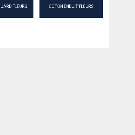
COTON V
QUARD FLEURS
COTON ENDUIT FLEURS
BRODE