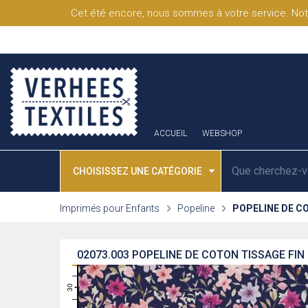
Cet été encore, nous sommes à votre service. Not
ACCUEIL
WEBSHOP
CHOISISSEZ UNE CATÉGORIE
Imprimés pour Enfants
Popeline
POPELINE DE CO
02073.003
POPELINE DE COTON TISSAGE FIN 
31
30
29