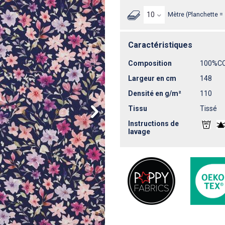
Mètre (Planchette =
Caractéristiques
Composition
100%C
Largeur en cm
148
Densité en g/m²
110
Tissu
Tissé
Instructions de
lavage