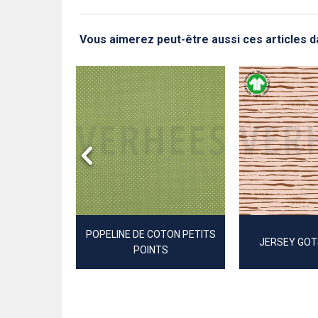
Vous aimerez peut-être aussi ces articles 
EINT ET FIL
ES
POPELINE DE COTON PETITS
JERSEY GOT
POINTS