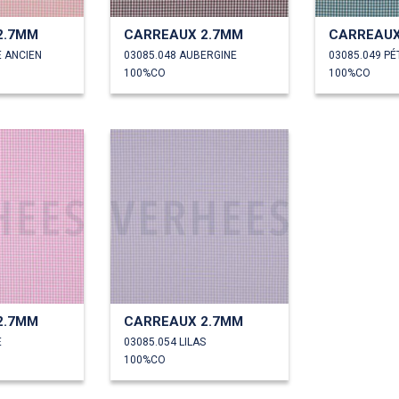
2.7MM
CARREAUX 2.7MM
CARREAUX
E ANCIEN
03085.048 AUBERGINE
03085.049 P
100%CO
100%CO
2.7MM
CARREAUX 2.7MM
E
03085.054 LILAS
100%CO