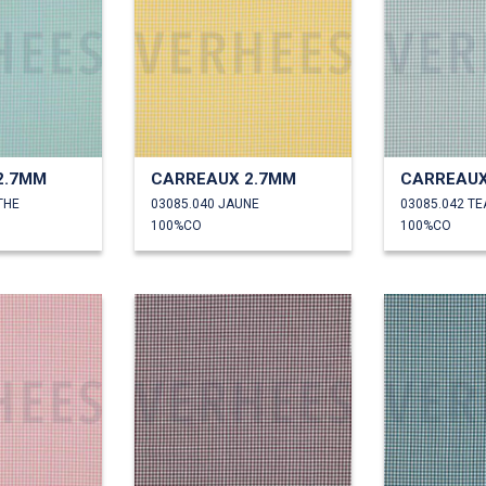
2.7MM
CARREAUX 2.7MM
CARREAUX
THE
03085.040 JAUNE
03085.042 TE
100%CO
100%CO