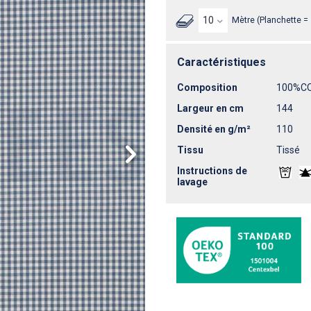
Mètre (Planchette =
Caractéristiques
Composition
100%C
Largeur en cm
144
Densité en g/m²
110
Tissu
Tissé
Instructions de
lavage