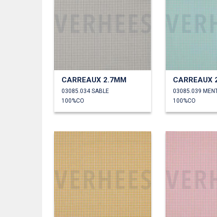
CARREAUX 2.7MM
CARREAUX 
03085.034 SABLE
03085.039 MEN
100%CO
100%CO