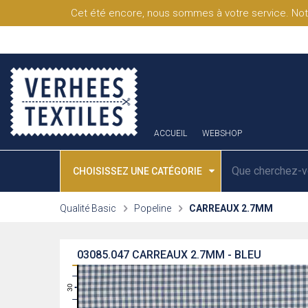
Cet été encore, nous sommes à votre service. Not
ACCUEIL
WEBSHOP
CHOISISSEZ UNE CATÉGORIE
Qualité Basic
Popeline
CARREAUX 2.7MM
03085.047
CARREAUX 2.7MM - BLEU
31
30
29