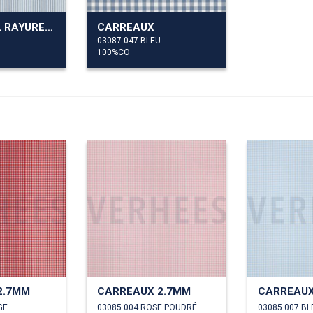
TEINT ET FIL RAYURE 3MM
CARREAUX
03087.047 BLEU
100%CO
2.7MM
CARREAUX 2.7MM
CARREAUX
GE
03085.004 ROSE POUDRÉ
03085.007 BL