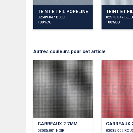
TEINT ET FIL POPELINE
02509.047 BLEU
02510.047 BLEU
100%CO
100%CO
Autres couleurs pour cet article
CARREAUX 2.7MM
CARREAUX 
03085.001 NOIR
03085.002 ROU