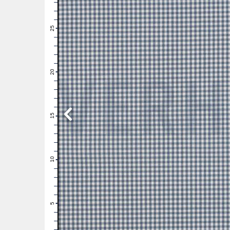
28
27
26
25
24
23
22
21
20
19
18
17
16
15
14
13
12
11
10
9
8
7
6
5
4
3
2