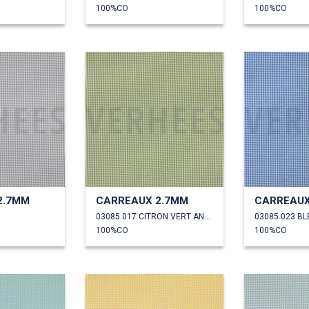
100%CO
100%CO
2.7MM
CARREAUX 2.7MM
CARREAUX
03085.017 CITRON VERT ANCIEN
03085.023 BL
100%CO
100%CO