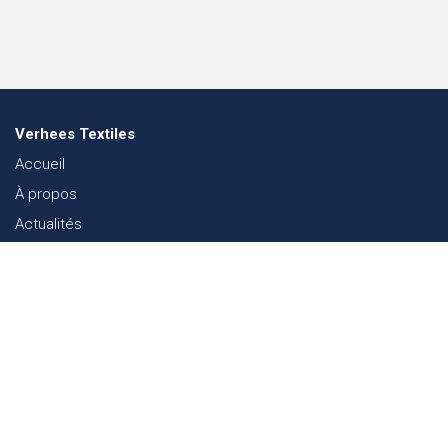
Verhees Textiles
Accueil
À propos
Actualités
Lookbook mode
Durabilité dans le Textile
Événements
Contact
Webshop
FAQ
Sitemap