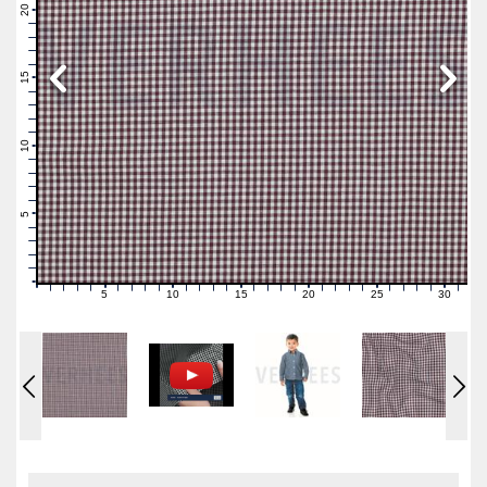
21
20
19
18
17
16
15
14
13
12
11
10
9
8
7
6
5
4
3
2
1
0
5
10
15
20
25
30
0
1
2
3
4
6
7
8
9
11
12
13
14
16
17
18
19
21
22
23
24
26
27
28
29
31