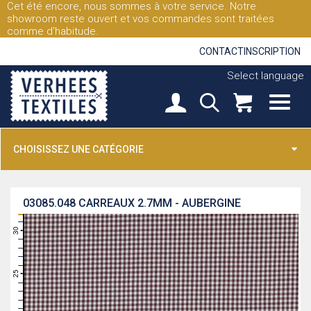
Cet été encore, nous sommes à votre service. Notre
showroom reste ouvert et vos commandes sont traitées
comme d'habitude.
CONTACT
INSCRIPTION
Select language
CHOISISSEZ UNE CATÉGORIE
03085.048
CARREAUX 2.7MM - AUBERGINE
31
30
29
28
27
26
25
24
23
22