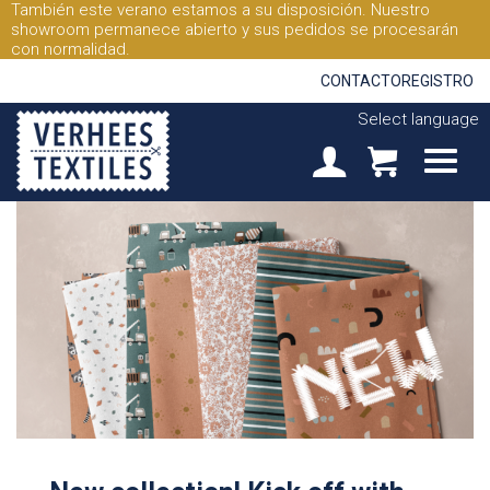
También este verano estamos a su disposición. Nuestro
showroom permanece abierto y sus pedidos se procesarán
con normalidad.
CONTACTO
REGISTRO
Select language