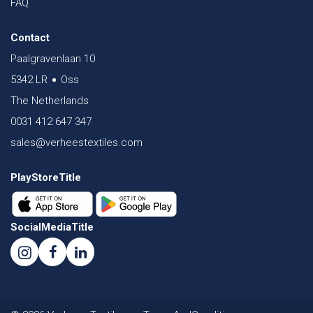
FAQ
Contact
Paalgravenlaan 10
5342 LR
Oss
The Netherlands
0031 412 647 347
sales@verheestextiles.com
PlayStoreTitle
SocialMediaTitle