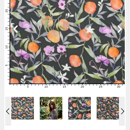
23
22
21
20
19
18
17
16
15
14
13
12
11
10
9
8
7
6
5
4
3
2
1
0
5
10
15
20
25
30
0
1
2
3
4
6
7
8
9
11
12
13
14
16
17
18
19
21
22
23
24
26
27
28
29
31