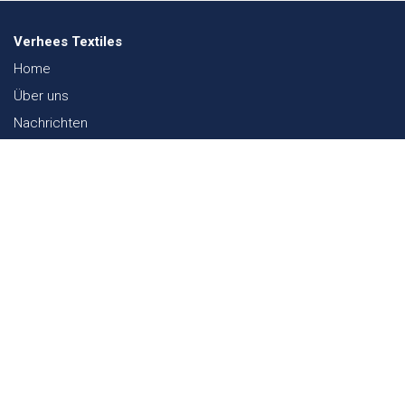
Verhees Textiles
Home
Über uns
Nachrichten
Lookbook
Textil und Nachhaltigkeit
Messen
Kontakt
Webshop
FAQ
Sitemap
Kontakt
Paalgravenlaan 10