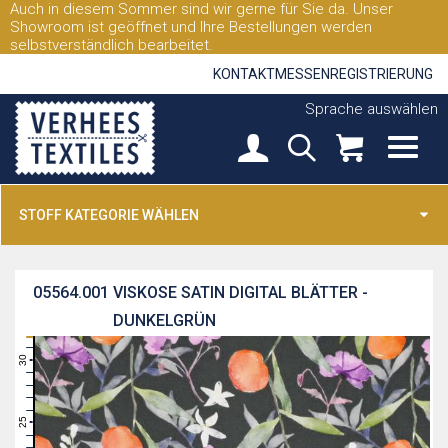
Auch in diesem Sommer sind wir gerne für Sie da. Unser
Showroom ist geöffnet und Ihre Bestellungen werden
selbstverständlich bearbeitet.
KONTAKT
MESSEN
REGISTRIERUNG
Sprache auswählen
STOFF KATEGORIE WÄHLEN
05564.001
VISKOSE SATIN DIGITAL BLÄTTER -
DUNKELGRÜN
31
30
29
28
27
26
25
24