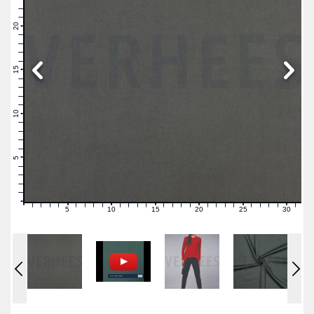
23
22
21
20
19
18
17
16
15
14
13
12
11
10
9
8
7
6
5
4
3
2
1
0
5
10
15
20
25
30
0
1
2
3
4
6
7
8
9
11
12
13
14
16
17
18
19
21
22
23
24
26
27
28
29
31