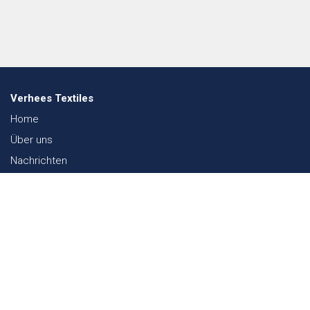
Verhees Textiles
Home
Über uns
Nachrichten
Lookbook
Textil und Nachhaltigkeit
Messen
Kontakt
Webshop
FAQ
Sitemap