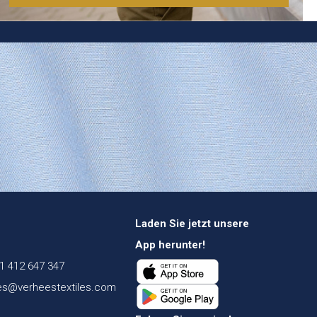
Laden Sie jetzt unsere
App herunter!
1 412 647 347
es@verheestextiles.com