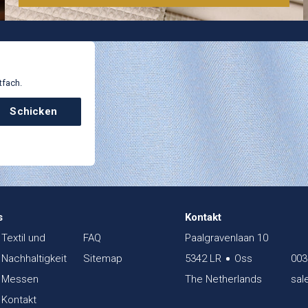
tfach.
Schicken
s
Kontakt
Textil und
FAQ
Paalgravenlaan 10
Nachhaltigkeit
Sitemap
5342 LR
Oss
003
Messen
The Netherlands
sal
Kontakt