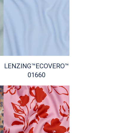
LENZING™ECOVERO™
01660