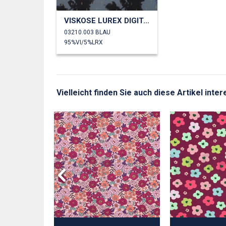
VISKOSE LUREX DIGITAL BLUMEN
03210.003 BLAU
95%VI/5%LRX
Vielleicht finden Sie auch diese Artikel inte
LUMEN