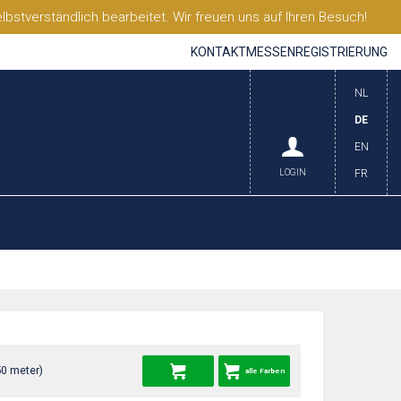
stverständlich bearbeitet. Wir freuen uns auf Ihren Besuch!
KONTAKT
MESSEN
REGISTRIERUNG
NL
DE
EN
LOGIN
FR
50 meter)
alle Farben