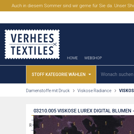
Auch in diesem Sommer sind wir gerne für Sie da. Unser Sho
HOME
WEBSHOP
STOFF KATEGORIE WÄHLEN
Damenstoffe mit Druck
Viskose Radiance
VISKOS
03210.005
VISKOSE LUREX DIGITAL BLUMEN -
31
30
29