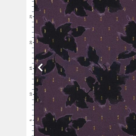
28
27
26
25
24
23
22
21
20
19
18
17
16
15
14
13
12
11
10
9
8
7
6
5
4
3
2