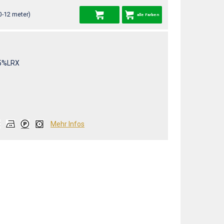
0-12 meter)
alle Farben
5%LRX
Mehr Infos