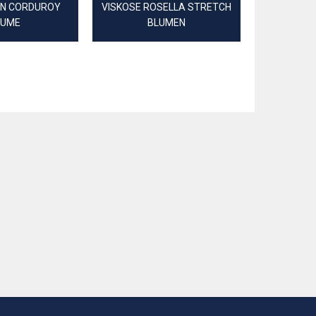
N CORDUROY
VISKOSE ROSELLA STRETCH
CANVAS
LUME
BLUMEN
DIGI