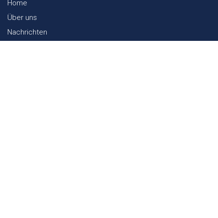
Home
Über uns
Nachrichten
Lookbook
Textil und Nachhaltigkeit
Messen
Kontakt
Webshop
FAQ
Sitemap
Kontakt
Paalgravenlaan 10
5342 LR
Oss
The Netherlands
0031 412 647 347