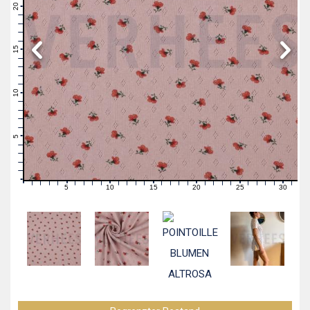
21
20
19
18
17
16
15
14
13
12
11
10
9
8
7
6
5
4
3
2
1
0
5
10
15
20
25
30
0
1
2
3
4
6
7
8
9
11
12
13
14
16
17
18
19
21
22
23
24
26
27
28
29
31