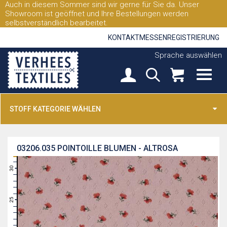
Auch in diesem Sommer sind wir gerne für Sie da. Unser
Showroom ist geöffnet und Ihre Bestellungen werden
selbstverständlich bearbeitet.
KONTAKT
MESSEN
REGISTRIERUNG
Sprache auswählen
STOFF KATEGORIE WÄHLEN
03206.035
POINTOILLE BLUMEN - ALTROSA
31
30
29
28
27
26
25
24
23
22