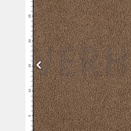
28
27
26
25
24
23
22
21
20
19
18
17
16
15
14
13
12
11
10
9
8
7
6
5
4
3
2