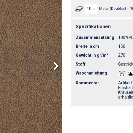
Meter (Doubliert = 1
Spezifikationen
Zusammensetzung
100%P
Breite in cm
150
2
Gewicht in gr/m
270
Stoff
Gestrick
Waschanleitung
Kommentar
Artikel 
Elastizi
Kräuselu
erhältli