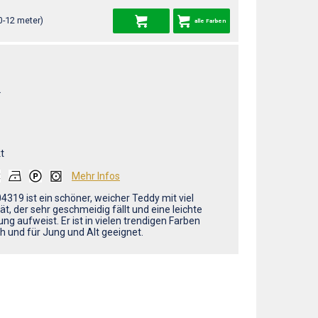
0-12 meter)
alle Farben
L
t
Mehr Infos
04319 ist ein schöner, weicher Teddy mit viel
tät, der sehr geschmeidig fällt und eine leichte
ng aufweist. Er ist in vielen trendigen Farben
ch und für Jung und Alt geeignet.