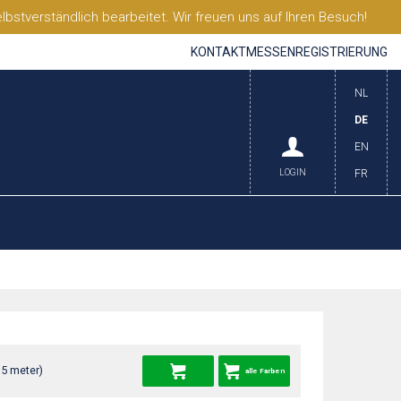
stverständlich bearbeitet. Wir freuen uns auf Ihren Besuch!
KONTAKT
MESSEN
REGISTRIERUNG
NL
DE
EN
LOGIN
FR
35 meter)
alle Farben