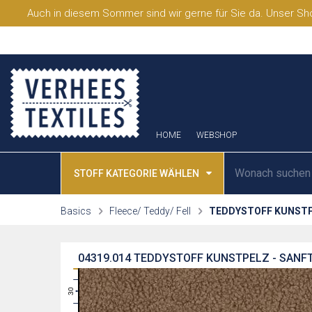
Auch in diesem Sommer sind wir gerne für Sie da. Unser Sho
HOME
WEBSHOP
STOFF KATEGORIE WÄHLEN
Basics
Fleece/ Teddy/ Fell
TEDDYSTOFF KUNST
04319.014
TEDDYSTOFF KUNSTPELZ - SANF
31
30
29