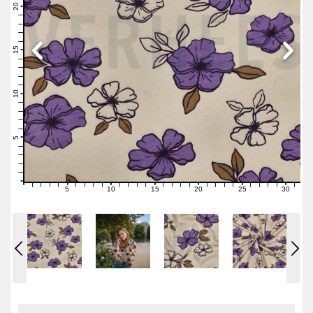
21
20
19
18
17
16
15
14
13
12
11
10
9
8
7
6
5
4
3
2
1
0
5
10
15
20
25
30
0
1
2
3
4
6
7
8
9
11
12
13
14
16
17
18
19
21
22
23
24
26
27
28
29
31