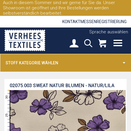
Auch in diesem Sommer sind wir gerne für Sie da. Unser
Showroom ist geöffnet und Ihre Bestellungen werden
selbstverständlich bearbeitet.
KONTAKT
MESSEN
REGISTRIERUNG
Sprache auswählen
STOFF KATEGORIE WÄHLEN
02075.003
SWEAT NATUR BLUMEN - NATUR/LILA
31
30
29
28
27
26
25
24
23
22