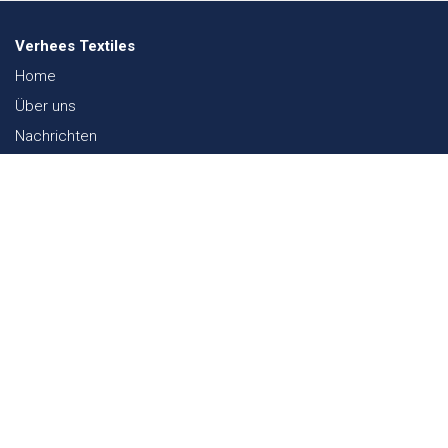
Verhees Textiles
Home
Über uns
Nachrichten
Lookbook
Textil und Nachhaltigkeit
Messen
Kontakt
Webshop
FAQ
Sitemap
Kontakt
Paalgravenlaan 10