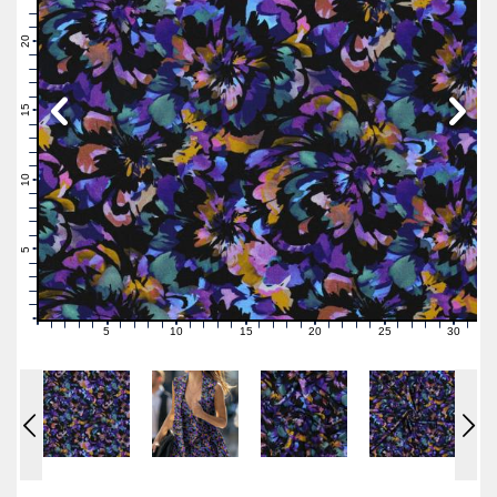
23
22
21
20
19
18
17
16
15
14
13
12
11
10
9
8
7
6
5
4
3
2
1
0
5
10
15
20
25
30
0
1
2
3
4
6
7
8
9
11
12
13
14
16
17
18
19
21
22
23
24
26
27
28
29
31