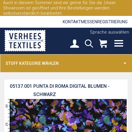
Auch in diesem Sommer sind wir gerne für Sie da. Unser
Showroom ist geöffnet und Ihre Bestellungen werden
selbstverständlich bearbeitet.
KONTAKT
MESSEN
REGISTRIERUNG
Sprache auswählen
STOFF KATEGORIE WÄHLEN
05137.001
PUNTA DI ROMA DIGITAL BLUMEN -
SCHWARZ
31
30
29
28
27
26
25
24