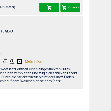
0-12 meter)
alle Farben
/10%LRX
t
Mehr Infos
Sweatstoff enthält einen eingestrickten Lurex-
der einen verspielten und zugleich schicken Effekt
 Durch die Strickstruktur bleibt der Lurex-Faden
ch häufigem Waschen an seinem Platz.