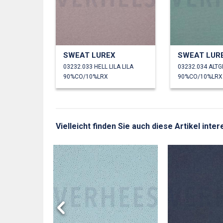
SWEAT LUREX
SWEAT LUR
03232.033 HELL LILA LILA
03232.034 ALTG
90%CO/10%LRX
90%CO/10%LRX
Vielleicht finden Sie auch diese Artikel inter
GLITZER