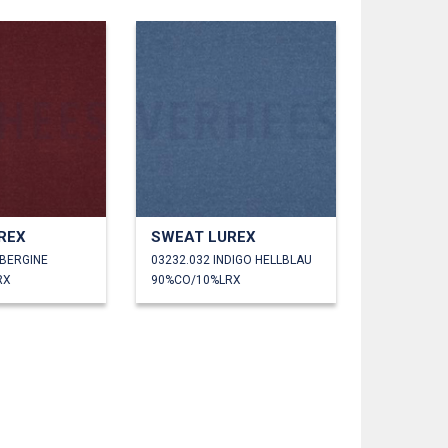
REX
SWEAT LUREX
UBERGINE
03232.032 INDIGO HELLBLAU
RX
90%CO/10%LRX