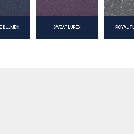
IE BLUMEN
SWEAT LUREX
ROYAL TÜ