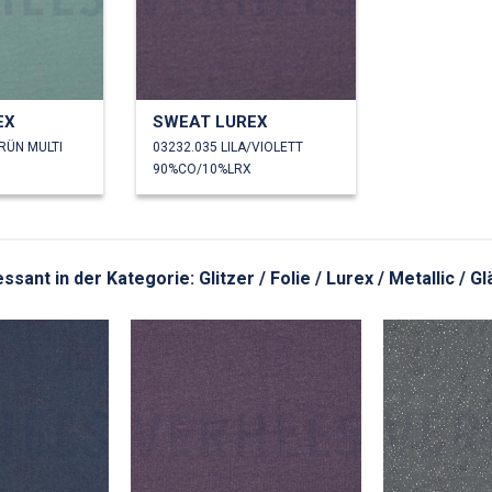
EX
SWEAT LUREX
RÜN MULTI
03232.035 LILA/VIOLETT
90%CO/10%LRX
essant in der Kategorie: Glitzer / Folie / Lurex / Metallic / G