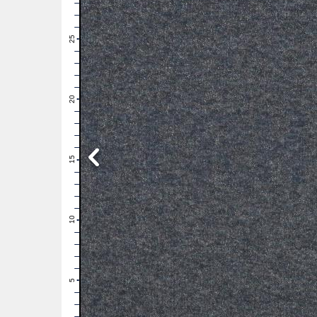
28
27
26
25
24
23
22
21
20
19
18
17
16
15
14
13
12
11
10
9
8
7
6
5
4
3
2