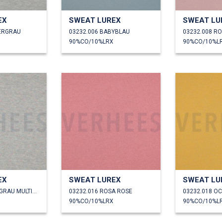
EX
SWEAT LUREX
SWEAT LU
BERGRAU
03232.006 BABYBLAU
03232.008 RO
90%CO/10%LRX
90%CO/10%L
EX
SWEAT LUREX
SWEAT LU
03232.015 HELLGRAU MULTICOLOR
03232.016 ROSA ROSE
03232.018 O
90%CO/10%LRX
90%CO/10%L