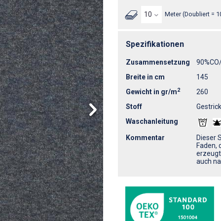
Meter (Doubliert = 1
Spezifikationen
Zusammensetzung
90%CO
Breite in cm
145
2
Gewicht in gr/m
260
Stoff
Gestrick
Waschanleitung
Kommentar
Dieser 
Faden, 
erzeugt.
auch na