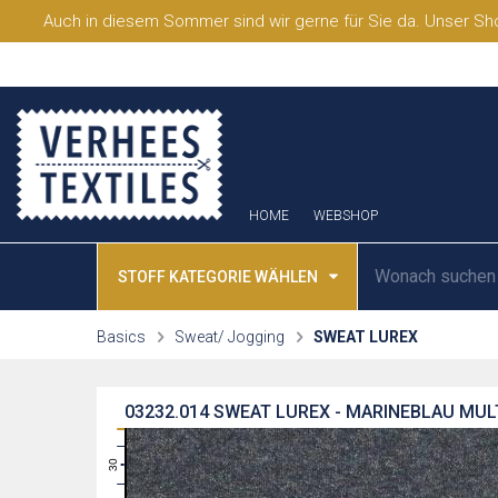
Auch in diesem Sommer sind wir gerne für Sie da. Unser Sho
HOME
WEBSHOP
STOFF KATEGORIE WÄHLEN
Basics
Sweat/ Jogging
SWEAT LUREX
03232.014
SWEAT LUREX - MARINEBLAU MUL
31
30
29