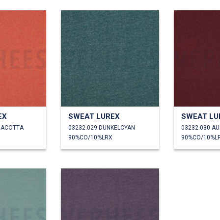
EX
SWEAT LUREX
SWEAT LU
RACOTTA
03232.029 DUNKELCYAN
03232.030 A
90%CO/10%LRX
90%CO/10%L