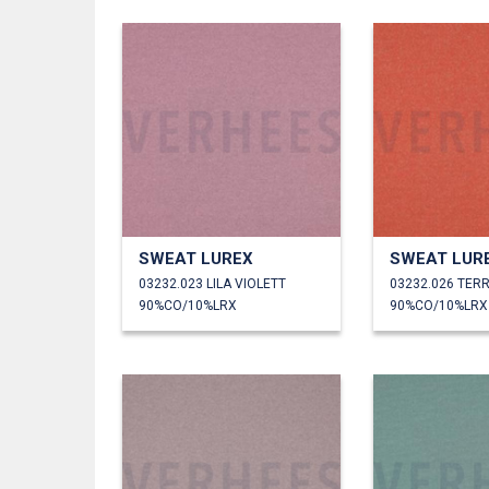
SWEAT LUREX
SWEAT LUR
03232.023 LILA VIOLETT
03232.026 TER
90%CO/10%LRX
90%CO/10%LRX