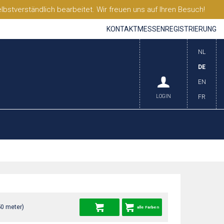
stverständlich bearbeitet. Wir freuen uns auf Ihren Besuch!
KONTAKT
MESSEN
REGISTRIERUNG
NL
DE
EN
LOGIN
FR
50 meter)
alle Farben