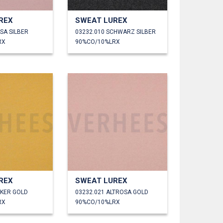
REX
SWEAT LUREX
SA SILBER
03232.010 SCHWARZ SILBER
RX
90%CO/10%LRX
REX
SWEAT LUREX
CKER GOLD
03232.021 ALTROSA GOLD
RX
90%CO/10%LRX