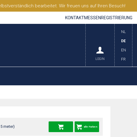
stverständlich bearbeitet. Wir freuen uns auf Ihren Besuch!
KONTAKT
MESSEN
REGISTRIERUNG
NL
DE
EN
LOGIN
FR
35 meter)
alle Farben