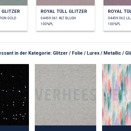
 GLITZER
ROYAL TÜLL GLITZER
ROYAL TÜ
GRÜN GOLD
04459.061 ALT BLUSH
04459.062 LI
100%PL
100%PL
essant in der Kategorie: Glitzer / Folie / Lurex / Metallic / G