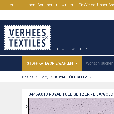
Auch in diesem Sommer sind wir gerne für Sie da. Unser Sho
HOME
WEBSHOP
STOFF KATEGORIE WÄHLEN
Basics
Party
ROYAL TÜLL GLITZER
04459.013
ROYAL TÜLL GLITZER - LILA/GOLD
31
30
29