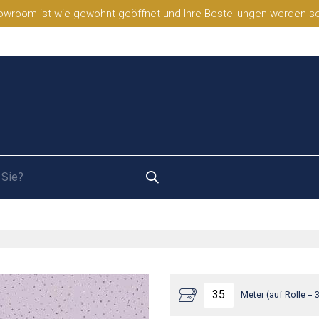
wroom ist wie gewohnt geöffnet und Ihre Bestellungen werden selb
Meter (auf Rolle = 