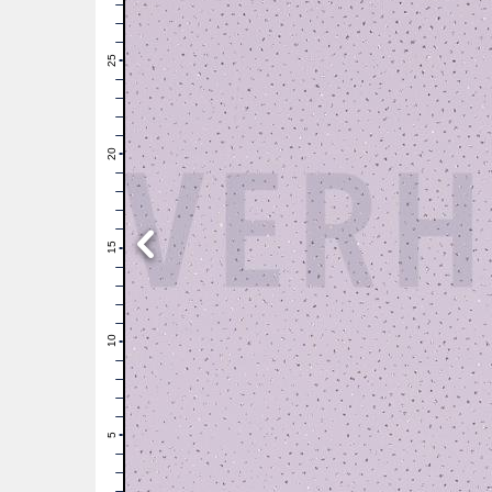
28
27
26
25
24
23
22
21
20
19
18
17
16
15
14
13
12
11
10
9
8
7
6
5
4
3
2