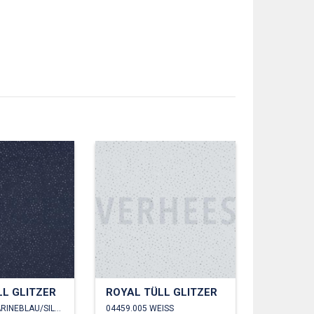
LL GLITZER
ROYAL TÜLL GLITZER
04459.004 MARINEBLAU/SILBER
04459.005 WEISS