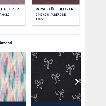
LL GLITZER
ROYAL TÜLL GLITZER
LA GOLD
04459.063 AUBERGINE
100%PL
länzend