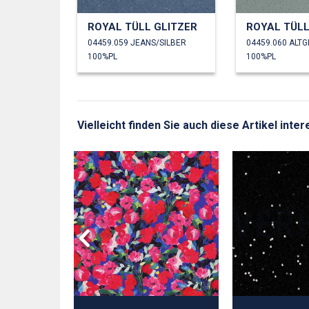
ROYAL TÜLL GLITZER
ROYAL TÜLL
04459.059 JEANS/SILBER
04459.060 ALT
100%PL
100%PL
Vielleicht finden Sie auch diese Artikel inter
GLÄNZEND