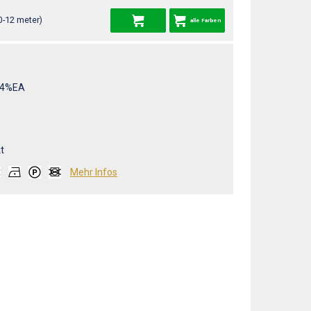
0-12 meter)
alle Farben
/4%EA
t
Mehr Infos