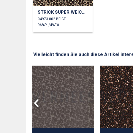
STRICK SUPER WEICHES TIERHAUT
04973.002 BEIGE
96%PL/4%EA
Vielleicht finden Sie auch diese Artikel inter
 DIGITAL
UT