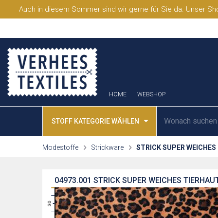
Auch in diesem Sommer sind wir gerne für Sie da. Unser Sho
HOME
WEBSHOP
STOFF KATEGORIE WÄHLEN
Modestoffe
Strickware
STRICK SUPER WEICHES
04973.001
STRICK SUPER WEICHES TIERHAUT
31
30
29