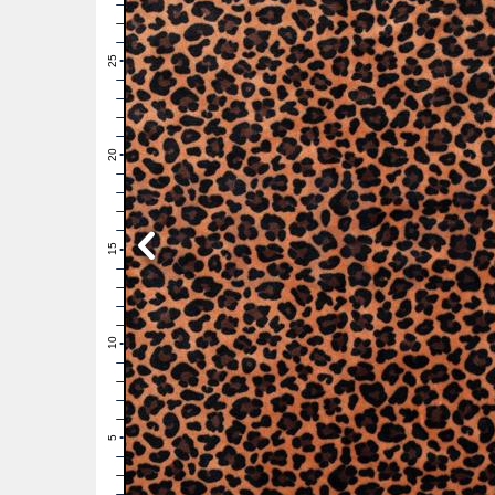
28
27
26
25
24
23
22
21
20
19
18
17
16
15
14
13
12
11
10
9
8
7
6
5
4
3
2