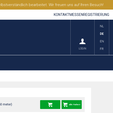
stverständlich bearbeitet. Wir freuen uns auf Ihren Besuch!
KONTAKT
MESSEN
REGISTRIERUNG
NL
DE
EN
LOGIN
FR
50 meter)
alle Farben