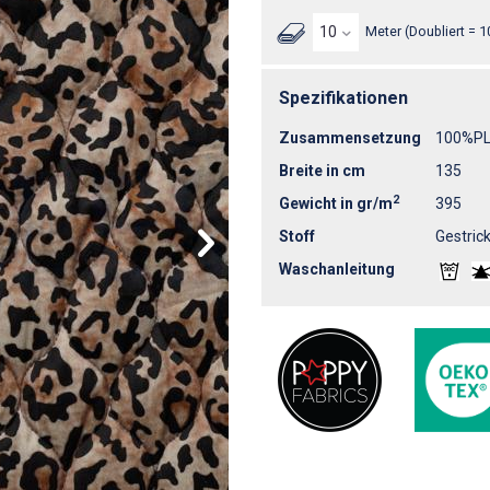
Meter (Doubliert = 1
Spezifikationen
Zusammensetzung
100%P
Breite in cm
135
2
Gewicht in gr/m
395
Stoff
Gestrick
Waschanleitung