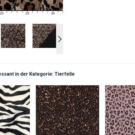
20
25
30
21
22
23
24
26
27
28
29
31
essant in der Kategorie: Tierfelle