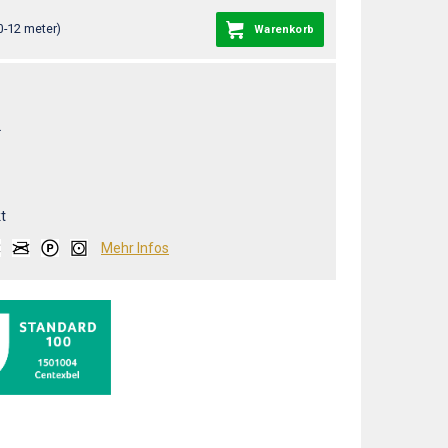
0-12 meter)
Warenkorb
L
t
Mehr Infos