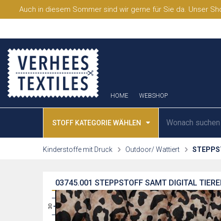
Auch in diesem Sommer sind wir gerne für Sie da. Unser Sho
HOME
WEBSHOP
STOFF KATEGORIE WÄHLEN
Kinderstoffe mit Druck
Outdoor/ Wattiert
STEPPS
03745.001
STEPPSTOFF SAMT DIGITAL TIER
31
30
29