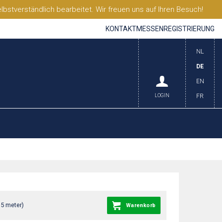
stverständlich bearbeitet. Wir freuen uns auf Ihren Besuch!
KONTAKT
MESSEN
REGISTRIERUNG
NL
DE
EN
LOGIN
FR
35 meter)
Warenkorb