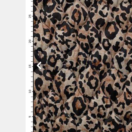
28
27
26
25
24
23
22
21
20
19
18
17
16
15
14
13
12
11
10
9
8
7
6
5
4
3
2