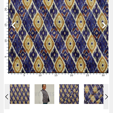
23
22
21
20
19
18
17
16
15
14
13
12
11
10
9
8
7
6
5
4
3
2
1
0
5
10
15
20
25
30
0
1
2
3
4
6
7
8
9
11
12
13
14
16
17
18
19
21
22
23
24
26
27
28
29
31