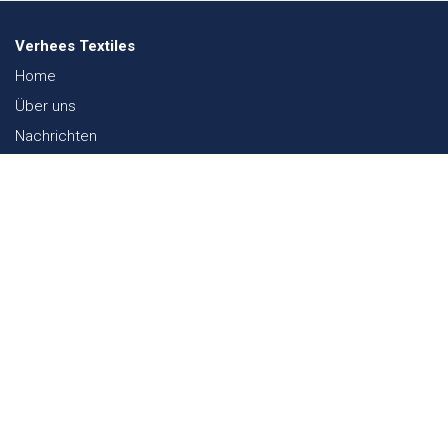
Verhees Textiles
Home
Über uns
Nachrichten
Lookbook
Textil und Nachhaltigkeit
Messen
Kontakt
Webshop
FAQ
Sitemap
Kontakt
Paalgravenlaan 10