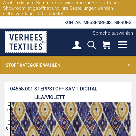
Auch in diesem Sommer sind wir gerne für Sie da. Unser
Showroom ist geöffnet und Ihre Bestellungen werden
selbstverständlich bearbeitet.
KONTAKT
MESSEN
REGISTRIERUNG
Sprache auswählen
STOFF KATEGORIE WÄHLEN
04658.001
STEPPSTOFF SAMT DIGITAL -
LILA/VIOLETT
31
30
29
28
27
26
25
24