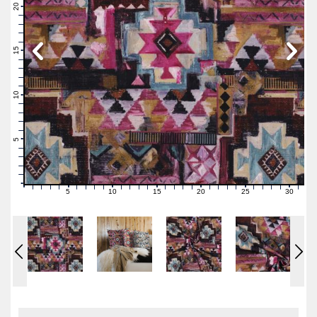
21
20
19
18
17
16
15
14
13
12
11
10
9
8
7
6
5
4
3
2
1
0
5
10
15
20
25
30
0
1
2
3
4
6
7
8
9
11
12
13
14
16
17
18
19
21
22
23
24
26
27
28
29
31