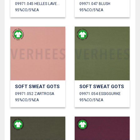
09971.045 HELLES LAVENDEL
09971.047 BLUSH
95%CO/5%EA
95%CO/5%EA
SOFT SWEAT GOTS
SOFT SWEAT GOTS
09971.052 ZARTROSA
09971.054 ESSIGGURKE
95%CO/5%EA
95%CO/5%EA