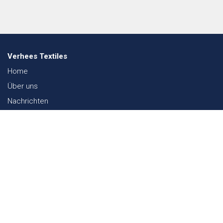
Verhees Textiles
Home
Über uns
Nachrichten
Lookbook
Textil und Nachhaltigkeit
Messen
Kontakt
Webshop
FAQ
Sitemap