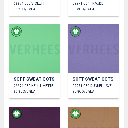
09971.083 VIOLETT
09971.084 TRAUBE
95%CO/5%EA
95%CO/5%EA
SOFT SWEAT GOTS
SOFT SWEAT GOTS
09971.085 HELL LIMETTE
09971.086 DUNKEL LAVENDEL
95%CO/5%EA
95%CO/5%EA