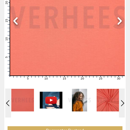
21
20
19
18
17
16
15
14
13
12
11
10
9
8
7
6
5
4
3
2
1
0
5
10
15
20
25
30
0
1
2
3
4
6
7
8
9
11
12
13
14
16
17
18
19
21
22
23
24
26
27
28
29
31