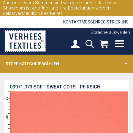
Auch in diesem Sommer sind wir gerne für Sie da. Unser
Showroom ist geöffnet und Ihre Bestellungen werden
selbstverständlich bearbeitet.
KONTAKT
MESSEN
REGISTRIERUNG
Sprache auswählen
STOFF KATEGORIE WÄHLEN
09971.073
SOFT SWEAT GOTS - PFIRSICH
31
30
29
28
27
26
25
24
23
22