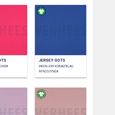
OTS
JERSEY GOTS
CHSIA
08036.039 KOBALTBLAU
95%CO/5%EA