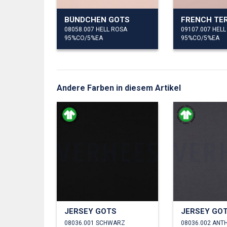
BÜNDCHEN GOTS
FRENCH TE
08058.007 HELL ROSA
09107.007 HEL
95%CO/5%EA
95%CO/5%EA
Andere Farben in diesem Artikel
JERSEY GOTS
JERSEY GO
08036.001 SCHWARZ
08036.002 ANT