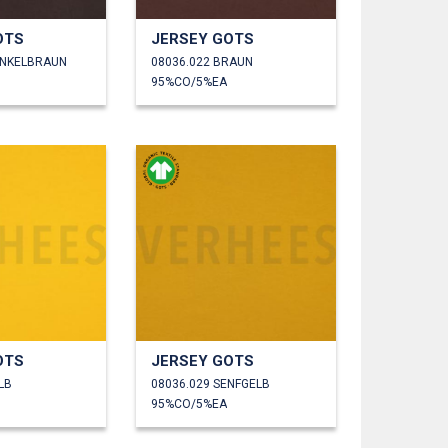
OTS
JERSEY GOTS
UNKELBRAUN
08036.022 BRAUN
95%CO/5%EA
OTS
JERSEY GOTS
LB
08036.029 SENFGELB
95%CO/5%EA