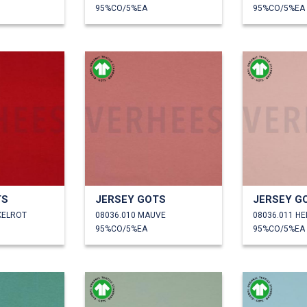
95%CO/5%EA
95%CO/5%EA
TS
JERSEY GOTS
JERSEY G
KELROT
08036.010 MAUVE
08036.011 H
95%CO/5%EA
95%CO/5%EA