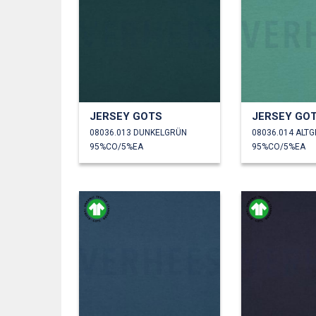
JERSEY GOTS
JERSEY GO
08036.013 DUNKELGRÜN
08036.014 ALT
95%CO/5%EA
95%CO/5%EA