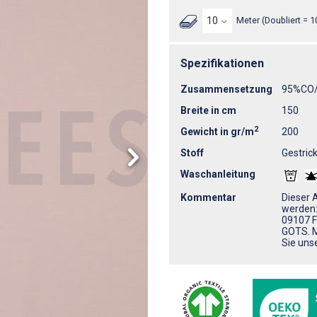
Meter (Doubliert = 1
Spezifikationen
Zusammensetzung
95%CO
Breite in cm
150
2
Gewicht in gr/m
200
Stoff
Gestrick
Waschanleitung
Kommentar
Dieser 
werden
09107 F
GOTS. M
Sie uns