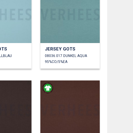
OTS
JERSEY GOTS
ELLBLAU
08036.017 DUNKEL AQUA
95%CO/5%EA