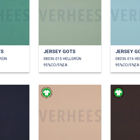
TS
JERSEY GOTS
JERSEY G
GRÜN
08036.015 HELLGRÜN
08036.016 H
95%CO/5%EA
95%CO/5%EA