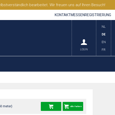
stverständlich bearbeitet. Wir freuen uns auf Ihren Besuch!
KONTAKT
MESSEN
REGISTRIERUNG
NL
DE
EN
LOGIN
FR
50 meter)
alle Farben