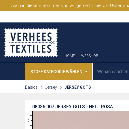
Auch in diesem Sommer sind wir gerne für Sie da. Unser Sho
HOME
WEBSHOP
STOFF KATEGORIE WÄHLEN
Basics
Jersey
JERSEY GOTS
08036.007
JERSEY GOTS - HELL ROSA
31
30
29