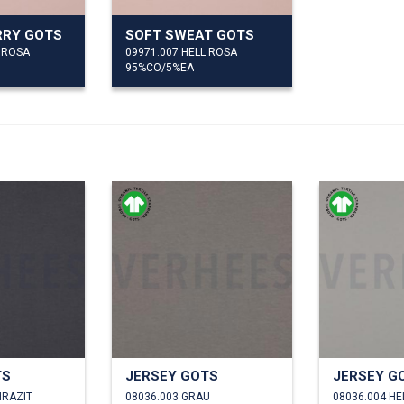
RRY GOTS
SOFT SWEAT GOTS
L ROSA
09971.007 HELL ROSA
95%CO/5%EA
TS
JERSEY GOTS
JERSEY G
HRAZIT
08036.003 GRAU
08036.004 H