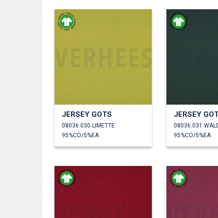
JERSEY GOTS
JERSEY GO
08036.030 LIMETTE
08036.031 WA
95%CO/5%EA
95%CO/5%EA