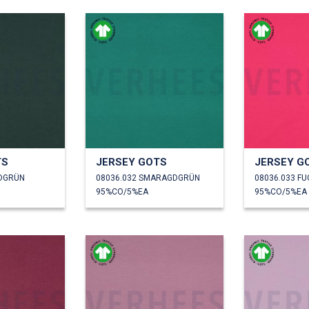
TS
JERSEY GOTS
JERSEY G
LDGRÜN
08036.032 SMARAGDGRÜN
08036.033 FU
95%CO/5%EA
95%CO/5%EA