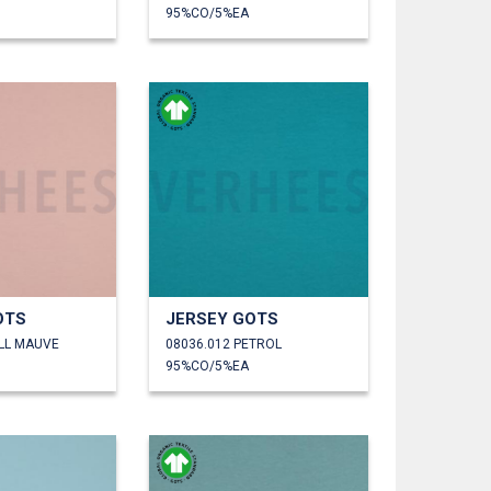
95%CO/5%EA
OTS
JERSEY GOTS
ELL MAUVE
08036.012 PETROL
95%CO/5%EA