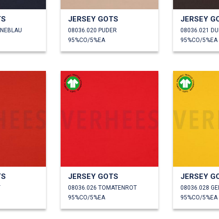
TS
JERSEY GOTS
JERSEY G
INEBLAU
08036.020 PUDER
08036.021 D
95%CO/5%EA
95%CO/5%EA
TS
JERSEY GOTS
JERSEY G
T
08036.026 TOMATENROT
08036.028 GE
95%CO/5%EA
95%CO/5%EA