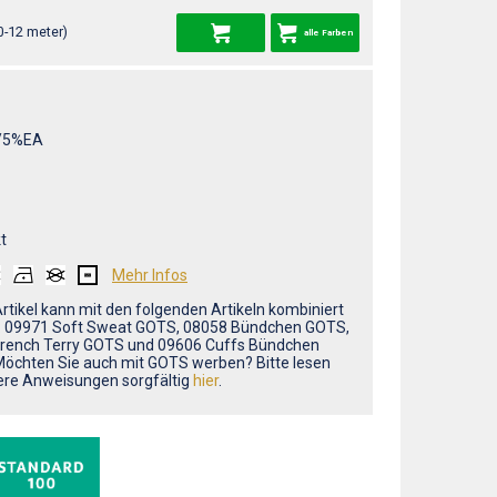
0-12 meter)
alle Farben
/5%EA
t
Mehr Infos
Artikel kann mit den folgenden Artikeln kombiniert
: 09971 Soft Sweat GOTS, 08058 Bündchen GOTS,
rench Terry GOTS und 09606 Cuffs Bündchen
öchten Sie auch mit GOTS werben? Bitte lesen
ere Anweisungen sorgfältig
hier
.