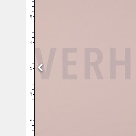
28
27
26
25
24
23
22
21
20
19
18
17
16
15
14
13
12
11
10
9
8
7
6
5
4
3
2