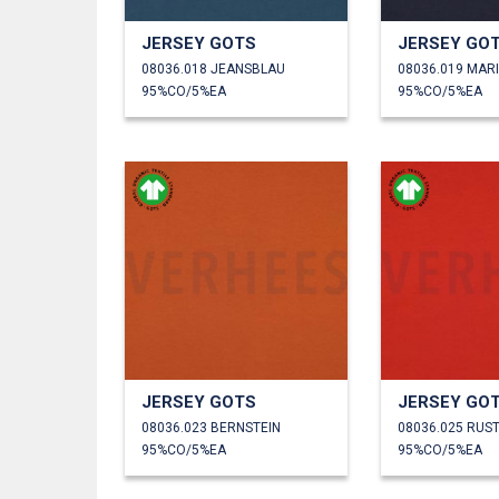
JERSEY GOTS
JERSEY GO
08036.018 JEANSBLAU
08036.019 MAR
95%CO/5%EA
95%CO/5%EA
JERSEY GOTS
JERSEY GO
08036.023 BERNSTEIN
08036.025 RUS
95%CO/5%EA
95%CO/5%EA