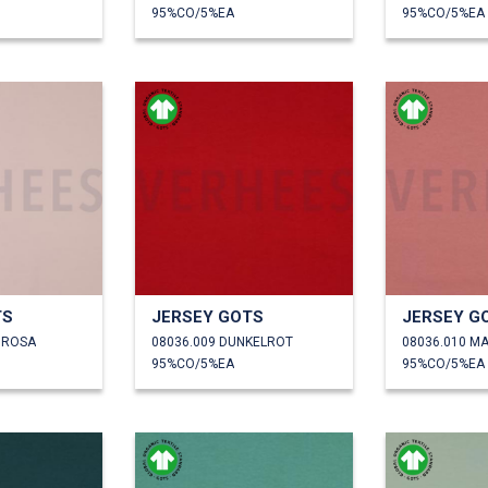
95%CO/5%EA
95%CO/5%EA
TS
JERSEY GOTS
JERSEY G
L ROSA
08036.009 DUNKELROT
08036.010 M
95%CO/5%EA
95%CO/5%EA