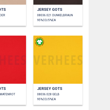
OTS
JERSEY GOTS
UDER
08036.021 DUNKELBRAUN
95%CO/5%EA
OTS
JERSEY GOTS
OMATENROT
08036.028 GELB
95%CO/5%EA