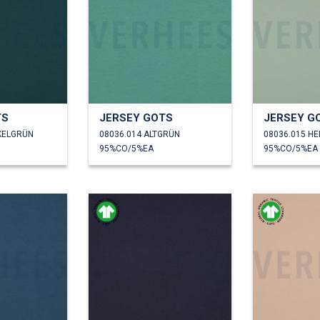
TS
JERSEY GOTS
JERSEY G
KELGRÜN
08036.014 ALTGRÜN
08036.015 H
95%CO/5%EA
95%CO/5%EA