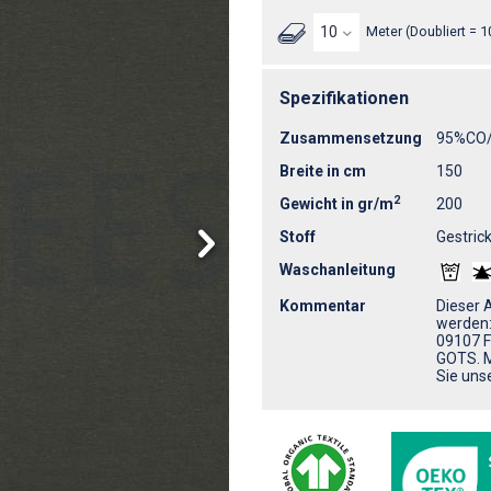
Meter (Doubliert = 1
Spezifikationen
Zusammensetzung
95%CO
Breite in cm
150
2
Gewicht in gr/m
200
Stoff
Gestrick
Waschanleitung
Kommentar
Dieser 
werden
09107 F
GOTS. M
Sie uns