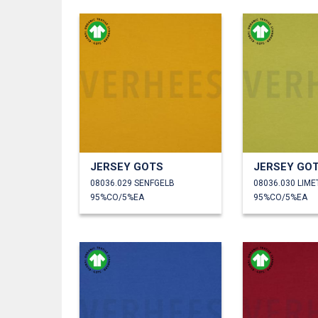
JERSEY GOTS
JERSEY GO
08036.029 SENFGELB
08036.030 LIME
95%CO/5%EA
95%CO/5%EA