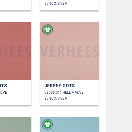
95%CO/5%EA
OTS
JERSEY GOTS
AUVE
08036.011 HELL MAUVE
95%CO/5%EA