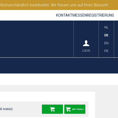
stverständlich bearbeitet. Wir freuen uns auf Ihren Besuch!
KONTAKT
MESSEN
REGISTRIERUNG
NL
DE
EN
LOGIN
FR
50 meter)
alle Farben