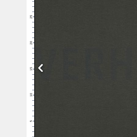
28
27
26
25
24
23
22
21
20
19
18
17
16
15
14
13
12
11
10
9
8
7
6
5
4
3
2