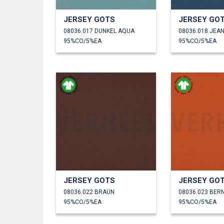
JERSEY GOTS
JERSEY GO
08036.017 DUNKEL AQUA
08036.018 JEA
95%CO/5%EA
95%CO/5%EA
JERSEY GOTS
JERSEY GO
08036.022 BRAUN
08036.023 BER
95%CO/5%EA
95%CO/5%EA