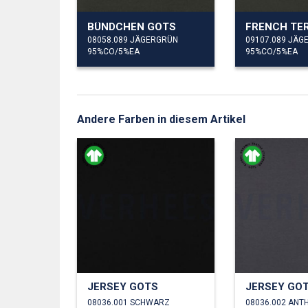
BÜNDCHEN GOTS
FRENCH TE
08058.089 JÄGERGRÜN
09107.089 JÄG
95%CO/5%EA
95%CO/5%EA
Andere Farben in diesem Artikel
JERSEY GOTS
JERSEY GO
08036.001 SCHWARZ
08036.002 ANT