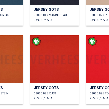
TS
JERSEY GOTS
JERSEY G
NSBLAU
08036.019 MARINEBLAU
08036.020 P
95%CO/5%EA
95%CO/5%EA
TS
JERSEY GOTS
JERSEY G
NSTEIN
08036.025 RUST
08036.026 T
95%CO/5%EA
95%CO/5%EA