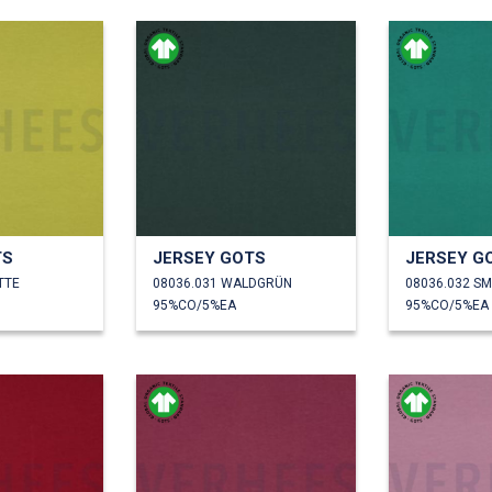
TS
JERSEY GOTS
JERSEY G
TTE
08036.031 WALDGRÜN
08036.032 
95%CO/5%EA
95%CO/5%EA