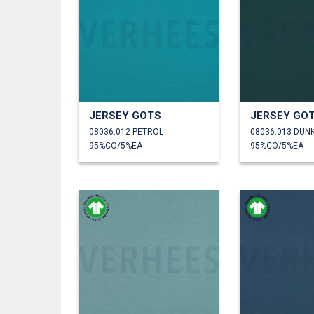
JERSEY GOTS
JERSEY GO
08036.012 PETROL
08036.013 DUN
95%CO/5%EA
95%CO/5%EA