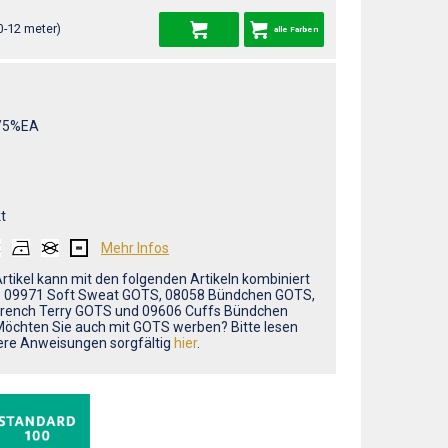
0-12 meter)
alle Farben
/5%EA
t
Mehr Infos
Artikel kann mit den folgenden Artikeln kombiniert
: 09971 Soft Sweat GOTS, 08058 Bündchen GOTS,
rench Terry GOTS und 09606 Cuffs Bündchen
öchten Sie auch mit GOTS werben? Bitte lesen
ere Anweisungen sorgfältig
hier
.