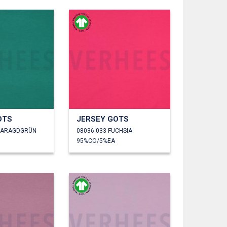
OTS
JERSEY GOTS
SMARAGDGRÜN
08036.033 FUCHSIA
95%CO/5%EA