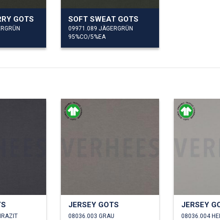
RRY GOTS
SOFT SWEAT GOTS
ERGRÜN
09971.089 JÄGERGRÜN
95%CO/5%EA
TS
JERSEY GOTS
JERSEY G
HRAZIT
08036.003 GRAU
08036.004 H