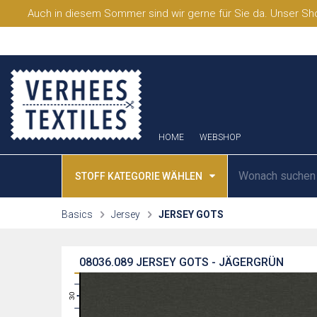
Auch in diesem Sommer sind wir gerne für Sie da. Unser Sho
HOME
WEBSHOP
STOFF KATEGORIE WÄHLEN
Basics
Jersey
JERSEY GOTS
08036.089
JERSEY GOTS - JÄGERGRÜN
31
30
29