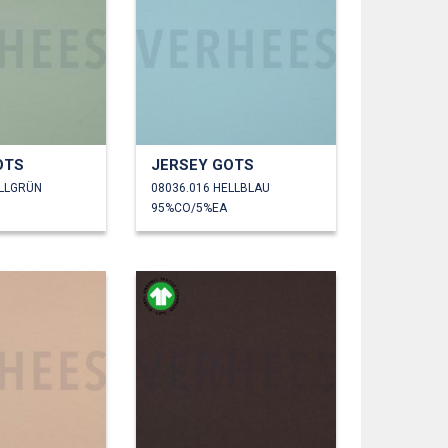
OTS
JERSEY GOTS
ELLGRÜN
08036.016 HELLBLAU
95%CO/5%EA